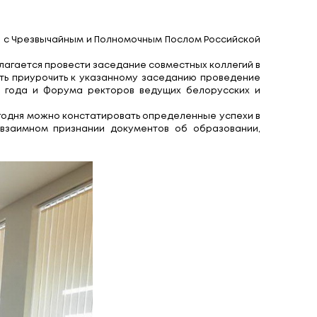
вещения Российской 
 образования И.В.Карпенко с Чрезвычайным и Полн
щения Д.Е. Глушко.
сфере образования: предлагается провести заседа
мотреть также возможность приурочить к указанн
й столице Беларуси 2020 года и Форума ректор
ва Беларуси и России. Сегодня можно констатиров
мм и научных проектов, взаимном признании до