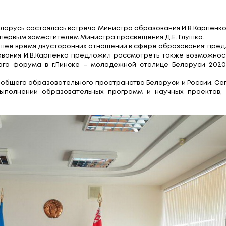
и Министерства прос
ларусь
еспублики Беларусь состоялась встреча Министра
Мезенцевым, первым заместителем Министра просве
я на ближайшее время двусторонних отношений в 
нистр образования И.В.Карпенко предложил расс
го молодежного форума в г.Пинске – молодежно
 построения общего образовательного пространст
совместном выполнении образовательных програ
.