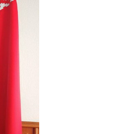
русь, предусматривающий продвижение совмест
азования, дополнительного образования детей 