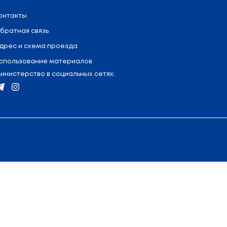
ал «Колледж современных технологий в машино
где ознакомится с работой ресурсных центров и 
ый центр художественного творчества детей и 
«Белорусский государственный педагогический у
еспублики.