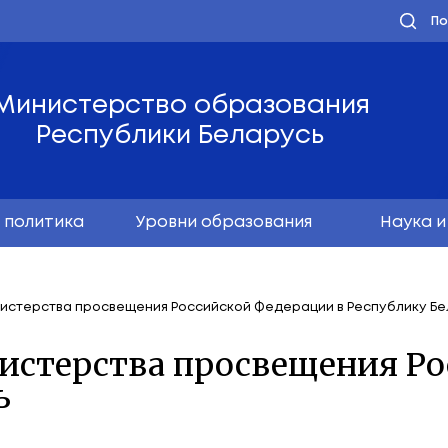
Министерство обра
Республики Бела
олодёжная политика
Уровни образо
елегации Министерства просвещения Российской Ф