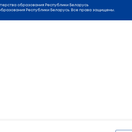
л. Советская, 9
Приемная
Министра образовани
Канцелярия:
+375 (17) 200 94 10
Отдел по обращению граждан:
+3