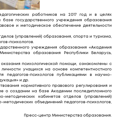
ельного образования педагогических работнико
 14 декабря 2017 года на базе государственног
а тему: «Нормативное правовое и методическое 
етодических кабинетов отделов (управлений) образ
ских объединений педагогов-психологов.
еспублики Беларусь, государственного учрежден
институт образования» Министерства образован