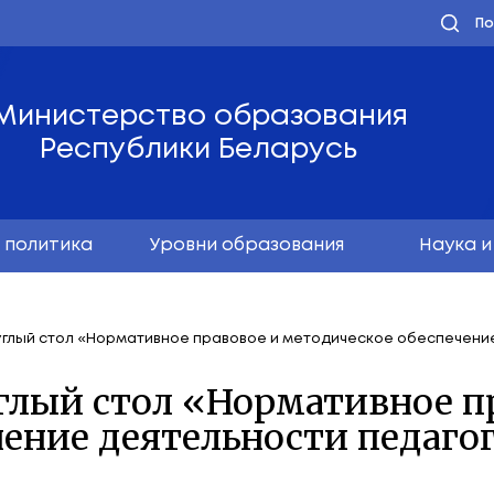
Министерство обра
Республики Бела
олодёжная политика
Уровни образо
иканский круглый стол «Нормативное правовое и 