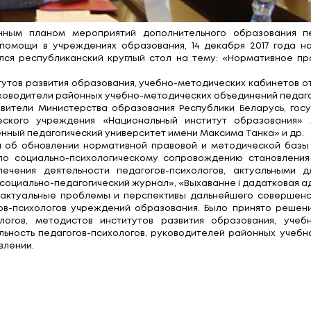
координационным планом мероприятий дополнит
ологической помощи в учреждениях образования,
ния» состоялся республиканский круглый стол н
дисты институтов развития образования, учебно-м
ихологов, руководители районных учебно-методиче
стие представители Министерства образования Р
чно-методического учреждения «Национальный 