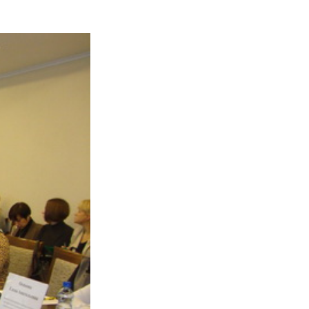
ативное правовое и
сти педагога-психоло