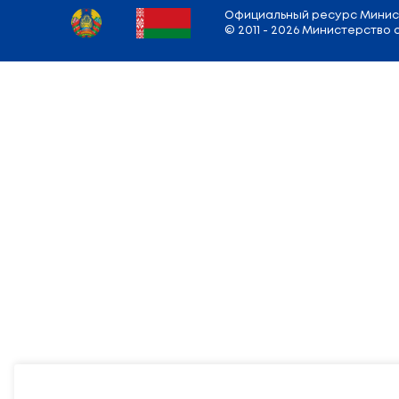
Адрес
Министерства
: 220010, г. Минск,
у
Режим работы: Понедельник — Пятница:
9.00 — 13.00; 14.00 — 18.00
E-mail:
info@edu.gov.by
Карта сайта