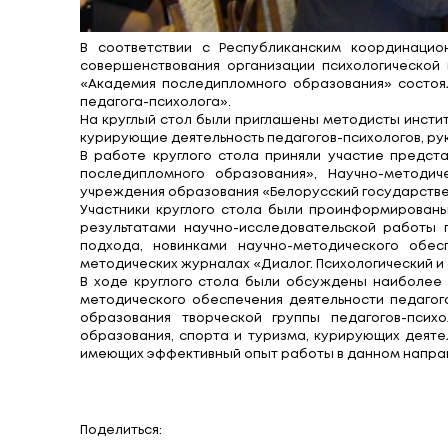
В соответствии с Республиканским 
совершенствования организации псих
«Академия последипломного образова
педагога-психолога».
На круглый стол были приглашены мето
курирующие деятельность педагогов-пс
В работе круглого стола приняли уча
последипломного образования», Нау