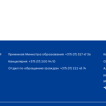
государственный педагогический университет име
нформированы об обновлении нормативной правов
кой работы по социально-психологическому соп
ского обеспечения деятельности педагогов-пси
огический и социально-педагогический журнал», «В
ны наиболее актуальные проблемы и перспективы
ости педагогов-психологов учреждений образова
гогов-психологов, методистов институтов разв
рующих деятельность педагогов-психологов, руков
анном направлении.