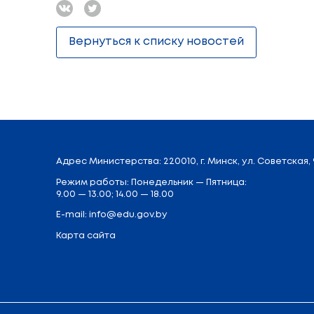
учреждения образования «Белорусский 
Участники круглого стола были прои
результатами научно-исследовательс
подхода, новинками научно-методиче
методических журналах «Диалог. Психол
В ходе круглого стола были обсужде
методического обеспечения деятельн
образования творческой группы педа
образования, спорта и туризма, кури
имеющих эффективный опыт работы в д
Поделиться:
Вернуться к списку новостей