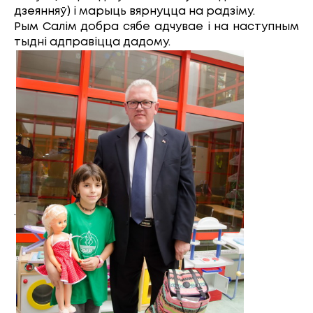
дзеянняў) і марыць вярнуцца на радзіму.
Рым Салім добра сябе адчувае і на наступным
тыдні адправіцца дадому.
.