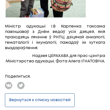
Міністр адукацыі І.В Карпенка таксама
павіншаваў з Днём ведаў усіх дзяцей, якія
праходзяць лячэнне ў РНПЦ дзіцячай анкалогіі,
гематалогіі і імуналогіі, пажадаў ім хуткага
выздараўлення.
Надзея ЦЕРАХАВА для прэс-цэнтра
Міністэрства адукацыі. Фота Алега ІГНАТОВІЧА.
Поделиться:
Вернуться к списку новостей