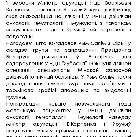
1 верасня Міністр адукацыі Ігар Васільевіч
Карпенка павіншаваў сірыйскую дзяўчынку,
якая знаходзіцца на лячэнні ў РНПЦ дзіцячай
анкалогіі, гематалогіі і імуналогіі, з пачаткам
навучальнага года і ўручыў ёй партфель і
падарункі.
Нагадаем, што 10-гадовая Рым Салім з Сірыі ў
складзе групы па запрашэнні Прэзідэнта
Беларусі прыляцела ў Беларусь для
аздараўлення ў НДЦ “Зубраня”. 18 жніўня дзяцей
агледзелі спецыялісты Мінскай абласной
дзіцячай клінічнай бальніцы. У Рым Салім пасля
даследавання выявілі сур’ёзныя праблемы і
тэрмінова зрабілі аперацыю па выдаленні
пухліны.
Напярэдадні новага навучальнага года
маленькую пацыентку ў РНПЦ дзіцячай
анкалогіі, гематалогіі і імуналогіі наведаў
міністр адукацыі І.В.Карпенка і ўручыў
падарункі: ляльку, прысмакі і школьны рукзак,