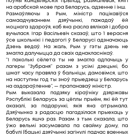
поўны канцылярскіх прылад, размалёвак, кнігі
на арабскай мове пра Беларусь, адзенне і інш.
Размаўляючы з Рым, міністр пацікавіўся
самаадчуваннем дзяўчынкі, пажадаў ёй
моцнага здароўя, каб яна расла вялікай і добра
вучылася. Ігар Васільевіч сказаў, што 1 верасня
ўсе школьнікі і педагогі ў Беларусі адзначаюць
Дзень ведаў. На жаль, Рым у гэты дзень не
змагла далучыцца да сваіх аднакласнікаў.
“І паколькі сёлета ты не змагла адпачыць у
лагеры “Зубраня” разам з усімі дзецьмі, бо
шмат часу правяла ў бальніцы, дамовімся, што
на наступны год ты зноў прыедзеш у Беларусь
на аздараўленне”, — прапанаваў міністр.
Рым выказала падзяку кіраўніку дзяржавы
Рэспублікі Беларусь за цёплы прыём, які ёй тут
аказалі, за падарункі, якія яна атрымала.
Дзяўчынка з радасцю пагадзілася прыехаць у
Беларусь яшчэ раз. Разам з тым сказала, што
ўжо вельмі засумавала па свайму дому, па
бабулі (бацькі дзяўчынкі загінулі падчас ваенных