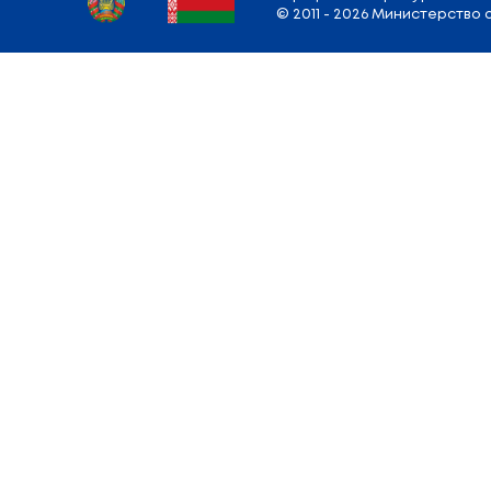
Вернуться к списку новостей
Адрес
Министерства
: 220010, г. Минск,
у
Режим работы: Понедельник — Пятница:
9.00 — 13.00; 14.00 — 18.00
E-mail:
info@edu.gov.by
Карта сайта