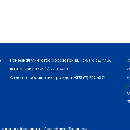
упалам, а таксама выступленні сапраўдных насельнік
е цырка ў адрас ўдзельнікаў “Каляднай ёлкі” пра
ята стала ўручэнне дзецям салодкіх падарункаў.
рае сэрца” Аляксандра Ганчарова, адзначыла: “
аблівасць сёлетняй акцыі ў тым, што мы, нарэшце, в
спублікі Беларусь, і кожнае дзіця атрымае падаруна
авіта столькі ж свечак былі запалены на святочны
якія ўжо і ў самым пачатку падавалі творчыя надзеі
ылі Заслужаны калектыў Беларусі ансамбль “Церніц
 якія выконвалі у храме калядныя спевы.
брачыннай акцыі “Калядная ёлка – нашы дзеці”, яка
д аварыі на Чарнобыльскай АЭС раёнах Беларусі, в
скай АЭС Міністэрства па надзвычайных сітуацыя
скі фонд міру” пры падтрымцы Міністэрства адукацы