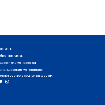
аў тундры: паўночных аленяў, пясцоў, лісіц, сабак-
гучалі прывітанні і віншаванні з Новым годам і 
Сённяшняя акцыя — гэта добрая справа, якую мы
ыйшлі на межканфесійны ўзровень, і сёння дзяцей ві
к і сюрпрызы ад Беларускай парваслаўнай царквы і і
м калядным пірагу. Паколькі “Калядная ёлка” адз
, а сёння сталі прафесійнымі артыстамі, лаўрэатамі
а” і Заслужаны аматарскі калектыў “Цернічка” ку
я праводзіцца з мэтай духоўнай, сацыяльнай і твор
ыступаюць Беларускі рэспубліканскі саюз моладзі,
х Рэспублікі Беларусь, епархіяльнае ўпраўленн
і Рэспублікі Беларусь і Беларускага дзяржаўнага ц
Святлана НІКІФАРАВА для прэс-цэн