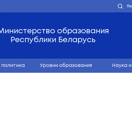
Министерство обра
Республики Бела
олодёжная политика
Уровни образо
я ёлка