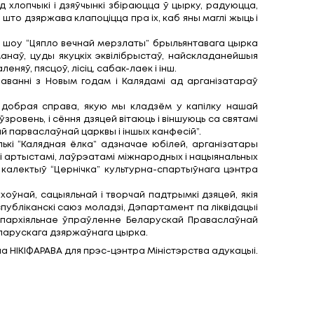
кай абласцей, пацярпелых ад аварыі на Чарнобыль
зеці”, юбілейныя мерапрыемствы якой пройдуць па 
ухавым кафедральным саборы. Сёлета з уладыка
 Гомельскай вобласці – каля 300 дзяцей. Мітрапаліт
аславіў удзельнікаў сустрэчы. Дзеці, у сваю чаргу,
арнобыльскай АЭС МНС Рэспублікі Беларусь, пад
забруджаных тэрыторыях Беларусі, каб стварыць дл
у, надзею, любоў. Штогод хлопчыкі і дзяўчынкі зб
еці яшчэ раз упэўніваюцца, што дзяржава клапоціцца п
рэне іх чакала грандыёзнае шоу “Цяпло вечнай мер
разам спляліся бітвы шаманаў, цуды якуцкіх экві