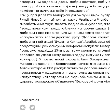
Больш за паўтары тысячы дзяцей з раё
беларускую сталіцу на XXV рэспубліка
Мінскага і Заслаўскага Паўла, Патрыярш
Мерапрыемствы дабрачыннай акцыі тр
таленты з Буда-Кашалёўскага, Калінкаві
Патрыяршы Экзарх усяе Беларусі, павінша
творчыя віншаванні і падарылі сувеніры,
Аляксандр Ціток, начальнік Дэпартам
адзначыў: “25 год запар падчас Каляд 
падарыць ім радасны дзень, добры наст
смяюцца. А гэта самае галоўнае ў жыцці 
камфортна адчуваць сябе ў грамадстве”
Так, у працяг свята Беларускі дзяржаў
Якуціі. Чароўная паўночная казка ўва