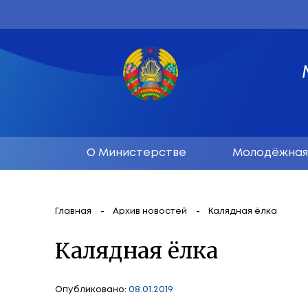
О Министерстве
М
Главная
Архив новостей
Калядна