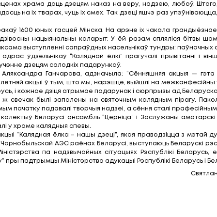
наў Брэсцкай, Гомельскай, Гродзенскай і Магілёўс
нскую дабрачынную акцыю “Калядная ёлка — нашы д
ага Экзарха ўсяе Беларусі.
адыцыйна адкрыла Калядная літургія ў Свята-Д
цкага, Лельчыцкага, Мазырскага, Хойніцкага раёнаў
ваў дзяўчынак і хлопчыкаў з Раством Хрыстовым і бл
 зробленыя сваімі рукамі.
ента па ліквідацыі наступстваў катастрофы на Ч
мы збіраем у Мінску дзяцей, якія пражываюць на 
рой, каб у сценах храма даць дзецям наказ на вер
— бачыць радасць на іх тварах, чуць іх смех. Так дз
.
ны цырк сустракаў 1600 юных гасцей Мінска. На а
брала ў сябе дзівосны нацыянальны каларыт. У ёй 