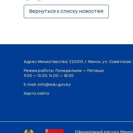
акрабатычныя трукі, палёты пад самым к
Перад пачаткам прадстаўлення на арэн
дабрачыннага праекта. Кульмінацыяй св
Каардынатар валанцёрскага руху “Доб
дабрачыннай акцыі “Цуды на Каляды”. Ас
прадстаўнікі ўсіх асноўных канфесій Рэ
Праграма ладзіцца 25-ы раз, таму мен
запрасілі яе ўдзельнікаў розных гадоў, 
конкурсаў. У прыватнасці, сярод іх б
Мінскага аддзялення Беларускай чыгункі,
Арганізатарамі XXV рэспубліканскай да
пражываюць у аддаленых і пацярпелых а
наступстваў катастрофы на Чарнобыль
Царквы, грамадскае аб'яднанне “Белару
Поделиться: