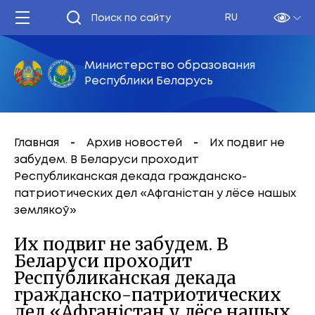
RU
Министерство образования
Республики Беларусь
Главная
Архив новостей
Их подвиг не
забудем. В Беларуси проходит
Республиканская декада гражданско-
патриотических дел «Афганістан у лёсе нашых
землякоў»
Их подвиг не забудем. В
Беларуси проходит
Республиканская декада
гражданско-патриотических
дел «Афганістан у лёсе нашых