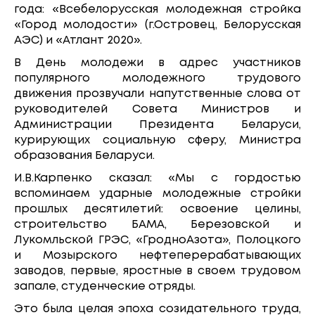
года: «Всебелорусская молодежная стройка
«Город молодости» (г.Островец, Белорусская
АЭС) и «Атлант 2020».
В День молодежи в адрес участников
популярного молодежного трудового
движения прозвучали напутственные слова от
руководителей Совета Министров и
Администрации Президента Беларуси,
курирующих социальную сферу, Министра
образования Беларуси.
И.В.Карпенко сказал: «Мы с гордостью
вспоминаем ударные молодежные стройки
прошлых десятилетий: освоение целины,
строительство БАМА, Березовской и
Лукомльской ГРЭС, «ГродноАзота», Полоцкого
и Мозырского нефтеперерабатывающих
заводов, первые, яростные в своем трудовом
запале, студенческие отряды.
Это была целая эпоха созидательного труда,