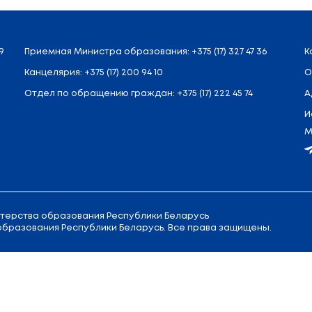
промышленности, сельского хозяйства и продовол
мом, бизнес-союзами, НАН Беларуси, Белорусской
гий.
ие развития экспортно ориентированного прои
обности экспортируемой продукции.
тали определять с 2015 года.