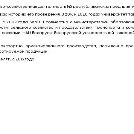
«Образование» конкурса «Лучший экспортер 2021 го
стоялась 12 июля. Диплом и памятную статуэтк
датель Белорусской торгово-промышленной палаты 
ой благодаря активной работе БГУ по обучению и
тран, что является самым высоким показателем п
есть раз. Сегодня в университете их действуют бол
едителями республиканского конкурса стали 20
лась финансово-хозяйственная деятельность 145 ре
ала третьей за всю историю его проведения. В 2016 
ся ежегодно с 2009 года БелТПП совместно с мин