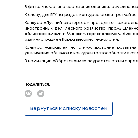
БГУ признан победителем в номинации 
Церемония награждения лауреатов со
Константину Козадаеву вручил предсе
Такая высокая награда стала возможн
иностранных студентов из более 60 с
программ на английском языке почти в ш
Всего по результатам 2021 года поб
номинациях.
В финальном этапе состязания оценива
К слову, для БГУ награда в конкурсе ст
Конкурс «Лучший экспортер» проводит