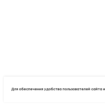
Адрес
Министерства
: 220010, г. Минск,
у
Режим работы: Понедельник — Пятница:
9.00 — 13.00; 14.00 — 18.00
E-mail:
info@edu.gov.by
Карта сайта
Официальный р
© 2011 - 2026 