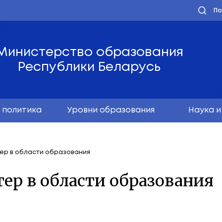
Министерство обра
Республики Бела
олодёжная политика
Уровни образо
учший экспортер в области образования