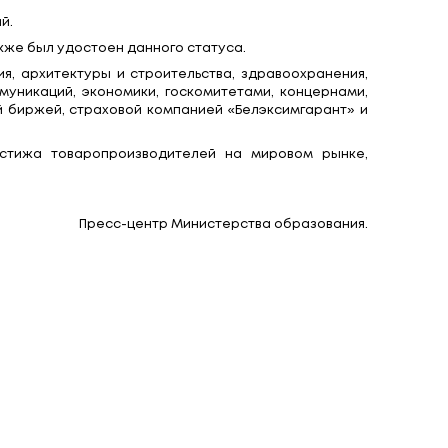
да».
у проректору по учебной работе и интернацион
Михаил Мятликов.
ностранных граждан. В университете проходят п
о стране. За последние четыре года увеличено к
ее 20 таких.
 предприятий и 47 награждены поощрительными 
спубликанских предприятий.
и 2020 годах университет также был удостоен данног
истерствами образования, архитектуры и строит