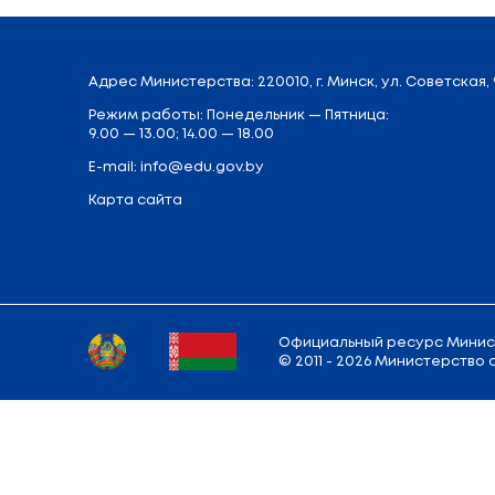
иностранных дел, лесного хозяйства, 
облисполкомами и Минским горисполко
администрацией Парка высоких техноло
Конкурс направлен на стимулирован
увеличение объемов и конкурентоспос
В номинации «Образование» лауреатов с
Поделиться:
Вернуться к списку новостей