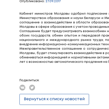
Беларусь и Мол
сотрудничестве 
Опубликовано:
27.09.2017
Кабинет министров Молдовы одобрил п
Министерством образования и науки Бе
соглашение о взаимодействии в област
Молдовы в сфере образования с учето
Соглашение будет предусматривать вз
обоих государств; обмен опытом и пе
национального и международного рын
внедрение информационно-коммуникацио
Межправительственное соглашение о 
Молдовы, будет стимулировать взаимод
обмениваться информацией и норматив
лет с возможностью автоматического пр