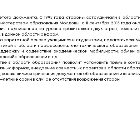
дова подпишут межпр
в сфере образования
одписание этого документа. С 1995 года стороны
ларуси и Министерством образования Молдовы, с 1
и образования, подписанное на уровне правитель
м проводимых в данной области реформ.
аимообмен на паритетной основе учащимися и сту
редовой практикой в области профессионально-т
ка труда; поддержку и содействие академическо
нных технологий в образовании и т.д.
сотрудничестве в области образования позволит
ействие в разных формах, внедрение совместных п
ными актами, касающимися признания документов о
одления на 5-летние сроки в случае отсутствия во