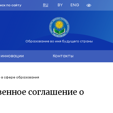
зования
русь
Образован
вания
Наука и инновации
ашение о сотрудничестве в сфере образования