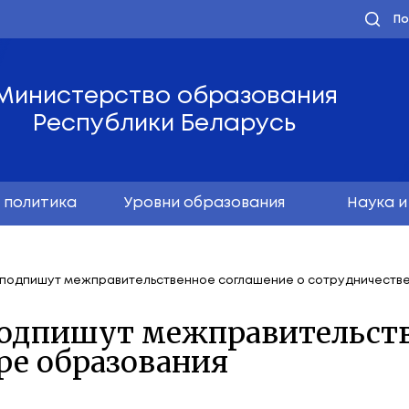
Министерство обра
Республики Бела
олодёжная политика
Уровни образо
ь и Молдова подпишут межправительственное согл