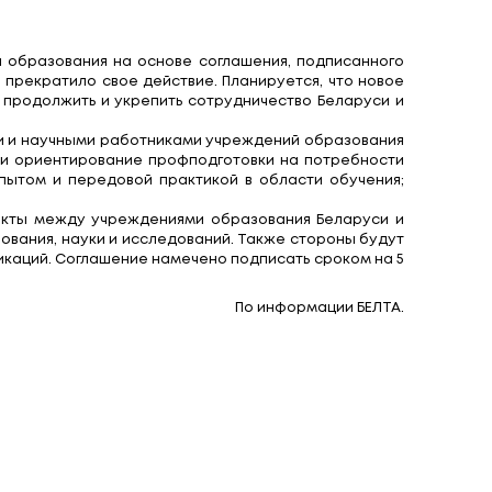
авительственное сог
 сотрудничали в области образования на основе
1 сентября 2015 года оно прекратило свое действи
ств двух стран, позволит продолжить и укрепить 
дентами, педагогическими и научными работника
ехнического образования и ориентирование профп
й мобильности; обмен опытом и передовой практ
 установить прямые контакты между учреждениям
роектов в области образования, науки и исследов
б образовании и квалификаций. Соглашение намеч
зражения сторон.