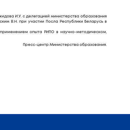
во в сфере профессио
спублики Узбекистан Маджидова И.У. с делегацией
го образования Голубовским В.Н. при участии По
зования Узбекистана с применением опыта РИПО
Пресс-центр 