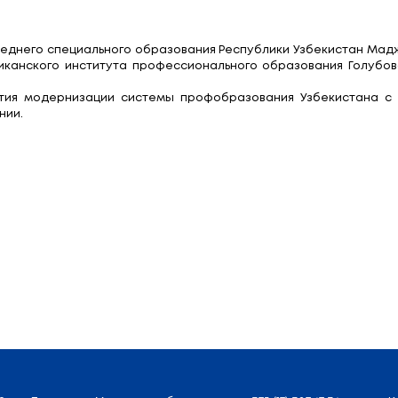
кистан: сотрудничест
высшего и среднего специального образования Ре
ором Республиканского института профессионально
ые мероприятия модернизации системы профобра
ом направлении.