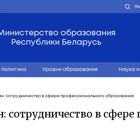
Министерство обра
Республики Бела
олодёжная политика
Уровни образо
ь – Узбекистан: сотрудничество в сфере професси