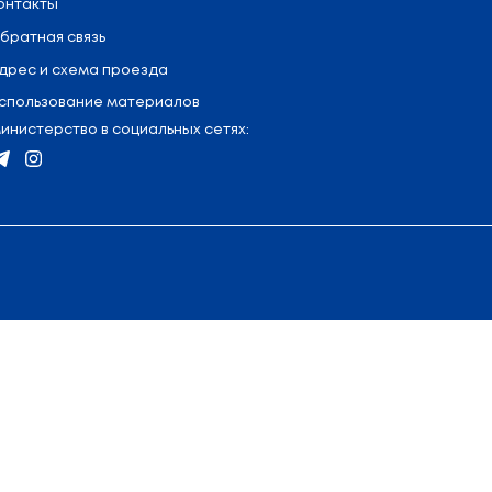
я
:
+375 (17) 327 47 36
Контакты
Обратная связь
75 (17) 222 45 74
Адрес и схема проезда
Использование материало
Министерство в социальных