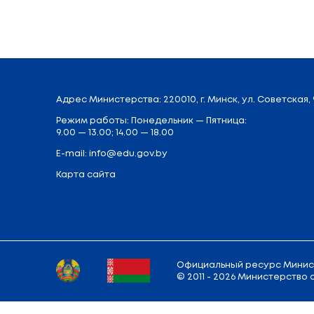
Одиннадцатые классы в этом году зака
их школ, учителя и родители. Заплани
взрослый рассвет. Уже на следующей 
белорусскому языку. На ЦТ зарегистриро
Поделиться:
Вернуться к списку новостей