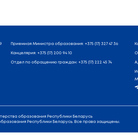
нчивают 55,4 тыс. человек. Вчерашним школьникам
рованы и развлекательные программы. По традиции
неделе в Беларуси стартует централизованное те
вались 76 тыс. 888 человек.