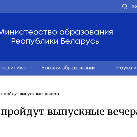
Министерство обра
Республики Бела
олодёжная политика
Уровни образо
юня в Беларуси пройдут выпускные вечера