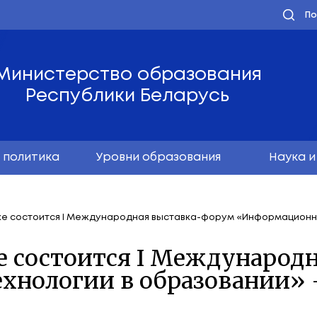
Министерство обра
Республики Бела
олодёжная политика
Уровни образо
оября в Минске состоится I Международная выстав