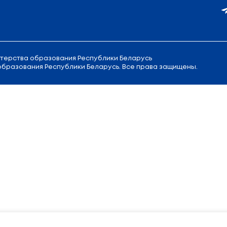
л. Советская, 9
Приемная
Министра образовани
Канцелярия:
+375 (17) 200 94 10
Отдел по обращению граждан:
+3