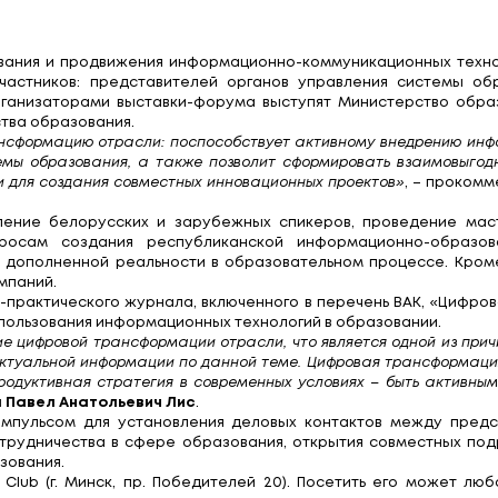
 Минске состоится I 
е технологии в обра
вного использования и продвижения информационн
олее 3000 участников: представителей органов
 Главными организаторами выставки-форума выст
м Министерства образования.
в цифровую трансформацию отрасли: поспособствует
тников системы образования, а также позволит с
ора экономики для создания совместных инновацион
уется выступление белорусских и зарубежных сп
толов по вопросам создания республиканской 
виртуальной и дополненной реальности в образова
едущих IT-компаний.