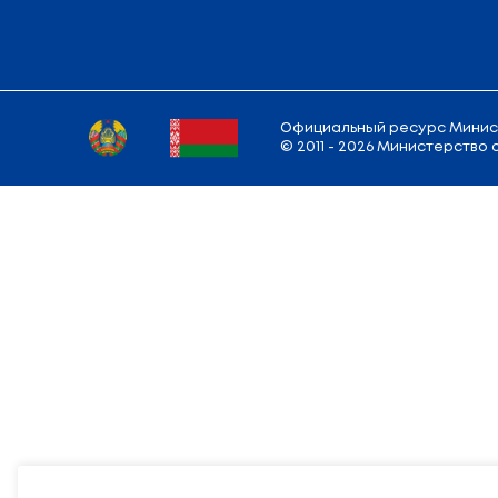
Адрес
Министерства
: 220010, г. Минск,
у
Режим работы: Понедельник — Пятница:
9.00 — 13.00; 14.00 — 18.00
E-mail:
info@edu.gov.by
Карта сайта