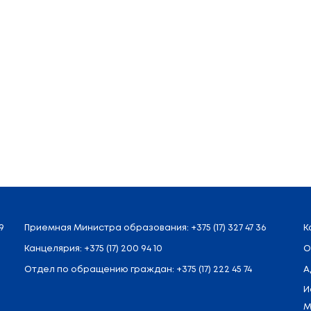
тация научно-практического журнала, включенного
едрения и использования информационных технолог
обое внимание цифровой трансформации отрасли, чт
требность в актуальной информации по данной теме.
динственная продуктивная стратегия в современны
образования Павел Анатольевич Лис
.
-2017 станет импульсом для установления делов
творного сотрудничества в сфере образования, 
систему образования.
дить в Falcon Club (г. Минск, пр. Победителей 2
y
.