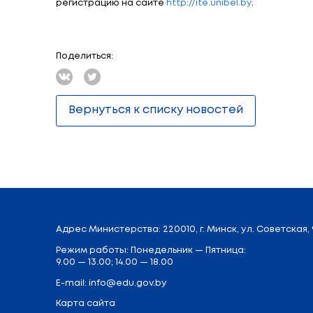
В рамках мероприятия пройдет презен
уникальная информация о процессах вн
«Министерство образования уделяет ос
способен удовлетворить объективную по
которой мы живем здесь и сейчас, и е
прокомментировал
директор ГИАЦ Мин
Организаторы рассчитывают, что ITE
информационных технологий для плодо
заинтересованных в инвестировании в 
Выставка-форум ITE-2017 будет прохо
регистрацию на сайте
http://ite.unibel.b
Поделиться:
Вернуться к списку новостей