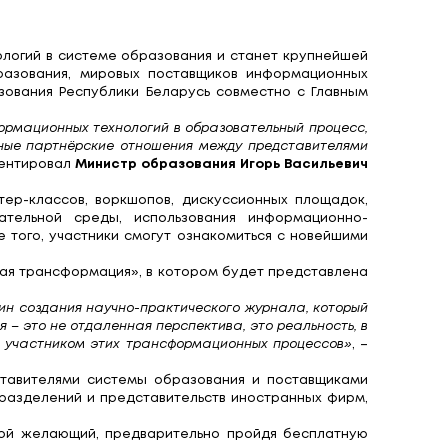
Международная выста
зовании» – ITE-2017
о-коммуникационных технологий в системе образо
 управления системы образования, мировых пос
упят Министерство образования Республики Бела
 активному внедрению информационных технологий 
формировать взаимовыгодные партнёрские отноше
ных проектов»
, – прокомментировал
Министр обра
икеров, проведение мастер-классов, воркшопов,
информационно-образовательной среды, испол
тельном процессе. Кроме того, участники смогут