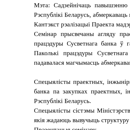
Мэта: Садзейнічаць павышэнню 
Рэспублікі Беларусь, абмеркаваць
Кантэкст рэалізацыі Праекта мадэ
Семінар прысвечаны агляду прае
працэдуры Сусветнага банка ў г
Паколькі працэдуры Сусветнага
падавалася магчымасць абмеркавац
Спецыялісты праектных, інжынір
банка па закупках праектных, і
Рэспублікі Беларусь.
Спецыялісты сістэмы Міністэрств
якія жадаюць вывучыць структуру 
Прэзентацыя семінару