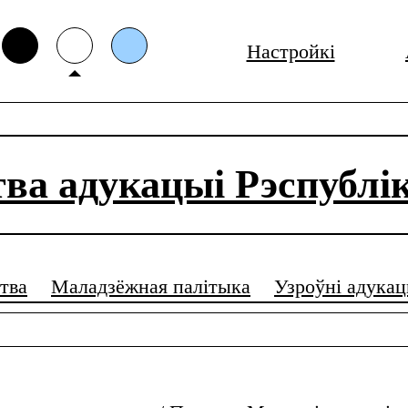
Настройкі
тва адукацыі Рэспублік
тва
Маладзёжная палітыка
Узроўні адукац