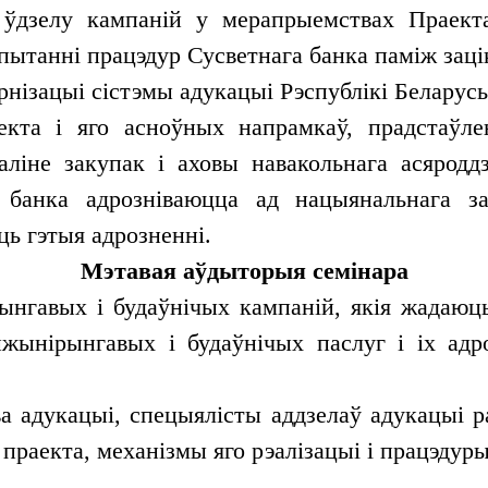
ўдзелу кампаній у мерапрыемствах Праекта
 пытанні працэдур Сусветнага банка паміж заці
рнізацыі сістэмы адукацыі Рэспублікі Беларусь
кта і яго асноўных напрамкаў, прадстаўле
аліне закупак і аховы навакольнага асярод
 банка адрозніваюцца ад нацыянальнага за
ь гэтыя адрозненні.
Мэтавая аўдыторыя семінара
ынгавых і будаўнічых кампаній, якія жадаюц
нжынірынгавых і будаўнічых паслуг і іх адр
а адукацыі, спецыялісты аддзелаў адукацыі ра
праекта, механізмы яго рэалізацыі і працэдуры