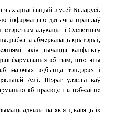
ічых арганізацый з усёй Беларусі.
ную інфармацыю датычна правілаў
ністэрствам адукацыі і Сусветным
 падрабязна абмеркаваць крытэрыі,
эннямі, якія тычацца канфлікту
 праінфармаваныя аб тым, што яны
 аб маючых адбыцца тэндэрах і
ральнай Азіі. Шэраг удзельнікаў
фармацыю аб праекце на вэб-сайце
ымаць адказы на якія цікавяць іх