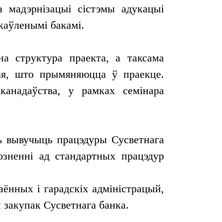
 мадэрнізацыі сістэмы адукацыі
каўленымі бакамі.
на структура праекта, а таксама
дзя, што прымяняюцца ў праекце.
канадаўства, у рамках семінара
ь вывучыць працэдуры Сусветнага
озненні ад стандартных працэдур
ённых і гарадскіх адміністрацый,
 закупак Сусветнага банка.