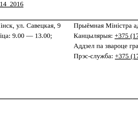
 14_2016
інск, ул. Савецкая, 9
Прыёмная
Міністра а
ца: 9.00 — 13.00;
Канцылярыя:
+375 (1
Аддзел па звароце гр
Прэс-служба:
+375 (1