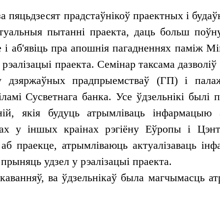
а пяцьдзесят прадстаўнікоў праектных і будаўн
ктуальныя пытанні праекта, даць больш поў
 і аб'явіць пра апошнія пагадненнях паміж Мі
 рэалізацыі праекта. Семінар таксама дазволіў
у дзяржаўных прадпрыемстваў (ГП) і палаж
іламі Сусветнага банка. Усе ўдзельнікі былі
ій, якія будуць атрымліваць інфармацыю
ах у іншых краінах рэгіёну Еўропы і Цэнт
аб праекце, атрымліваюць актуалізаваць ін
 прыняць удзел у рэалізацыі праекта.
аванняў, ва ўдзельнікаў была магчымасць атр