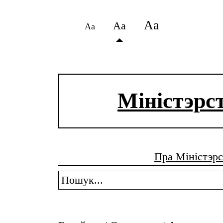
Аа
Аа
Аа
Міністэрс
Пра Міністэрс