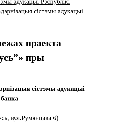
эмы адукацыі Рэспублікі
адэрнізацыя сістэмы адукацыі
межах праекта
русь”» пры
дэрнізацыя сістэмы адукацыі
 банка
сь, вул.Румянцава 6)