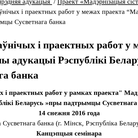
ярэдняя адукацыя
/
Праект «Мадэрнізацыя сіст
ўнічых і праектных работ у межах праекта “М
ымцы Сусветнага банка
аўнічых і праектных работ у 
мы адукацыі Рэспублікі Бела
га банка
х і праектных работ у рамках праекта" Ма
блікі Беларусь »пры падтрымцы Сусветнага
14 снежня 2016 года
 Сусветнага банка (г. Мінск, Рэспубліка Белару
Канцэпцыя семінара