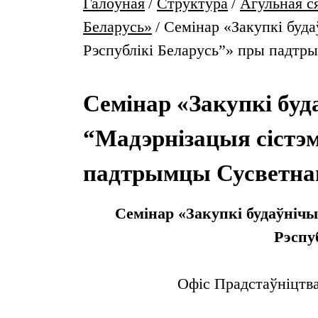
Галоўная
/
Структура
/
Агульная с
Беларусь»
/
Семінар «Закупкі буда
Рэспублікі Беларусь”» пры падтр
Семінар «Закупкі буд
“Мадэрнізацыя сістэ
падтрымцы Сусветна
Семінар «Закупкі будаўнічы
Рэспу
Офіс Прадстаўніцтва