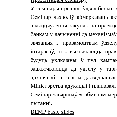
У семінары прынялі ўдзел больш з
Семінар дазволіў абмеркаваць а
ажыццяўлення закупак па праекце
банкам у дачыненні да механізмаў
звязаныя з правамоцтвам ўдзел
інтарэсаў, што вызначаюцца прав
будуць уключаны ў пул кампан
заахвочваюцца да ўдзелу ў тарг
адзначылі, што яны дасведчаныя 
Міністэрства адукацыі і планавалі
Семінар завяршыўся абменам мерк
пытанні.
BEMP basic slides