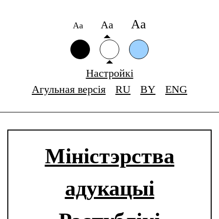
Аа
Аа
Аа
Настройкі
Агульная версія
RU
BY
ENG
Міністэрства
адукацыі