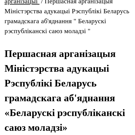
арганізацыі
/
Першасная арганізацыя
Міністэрства адукацыі Рэспублікі Беларусь
грамадскага аб'яднання " Беларускі
рэспубліканскі саюз моладзі "
Першасная арганізацыя
Міністэрства адукацыі
Рэспублікі Беларусь
грамадскага аб'яднання
«Беларускі рэспубліканскі
саюз моладзі»