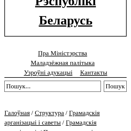
Рэспублікі
Беларусь
Пра Міністэрства
Маладзёжная палітыка
Узроўні адукацыі
Кантакты
Пошук
Галоўная
/
Структура
/
Грамадскія
арганізацыі і саветы
/
Грамадскія