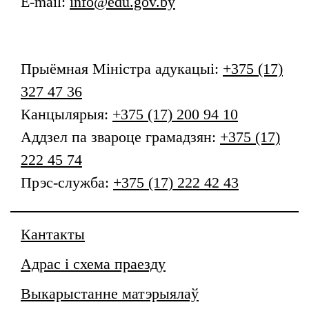
E-mail:
info@edu.gov.by
Прыёмная
Міністра адукацыі
:
+375 (17)
327 47 36
Канцылярыя:
+375 (17) 200 94 10
Аддзел па звароце грамадзян:
+375 (17)
222 45 74
Прэс-служба:
+375 (17) 222 42 43
Кантакты
Адрас і схема праезду
Выкарыстанне матэрыялаў