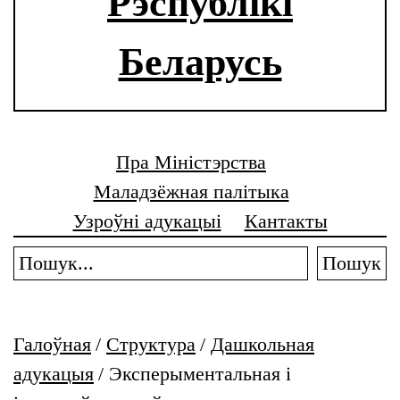
Рэспублікі
Беларусь
Пра Міністэрства
Маладзёжная палітыка
Узроўні адукацыі
Кантакты
Пошук
Галоўная
/
Структура
/
Дашкольная
адукацыя
/
Эксперыментальная і