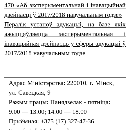
470 «Аб эксперыментальнай і інавацыйнай
дзейнасці ў 2017/2018 навучальным годзе»
Пералiк устаноў адукацыi, на базе якіх
ажыццяўляецца эксперыментальная і
інавацыйная дзейнасць у сферы адукацыі ў
2017/2018 навучальным годзе
Адрас Міністэрства: 220010, г. Мінск,
ул. Савецкая, 9
Рэжым працы: Панядзелак - пятніца:
9.00 — 13.00; 14.00 — 18.00
Прыёмная: +375 (17) 327-47-36