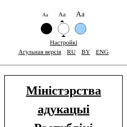
Аа
Аа
Аа
Настройкі
Агульная версія
RU
BY
ENG
Міністэрства
адукацыі