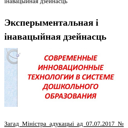
інавацыйная дзейнасць
Эксперыментальная і
інавацыйная дзейнасць
Загад Міністра адукацыі ад 07.07.2017 №