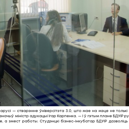
ны. У будынку размешчаны лекцыйныя залы, вучэбн
каў для студэнтаў дыстанцыйнай формы навучання
ратных метраў створана цалкам безбар’ернае асяр
 пад студэнцкі бізнес-інкубатар, дзе маладыя людз
ынак. Тут створана 10 пляцовак, абсталяваных мэбляй
уе ментар — супрацоўнік БДУІР, спецыяліст з Парка в