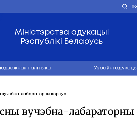
Міністэрства ад
Рэспублікі Бел
Маладзёжная палітыка
крыты сучасны вучэбна-лабараторны корпус