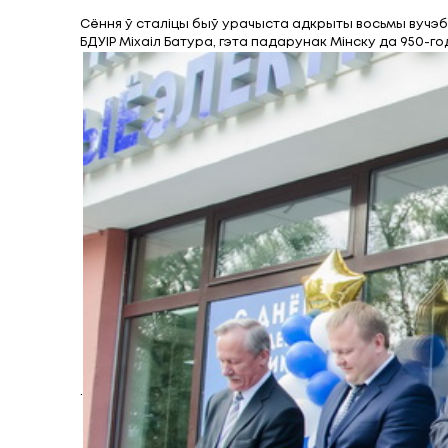
У БДУІР адкрыт
Апублікавана:
08.09.2017
Сёння ў сталіцы быў урачыста адкрыты 
БДУІР Міхаіл Батура, гэта падарунак Мін