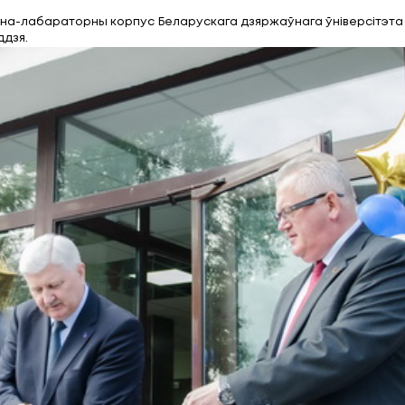
ы сучасны вучэбна-ла
восьмы вучэбна-лабараторны корпус Беларускага дз
ску да 950-годдзя.