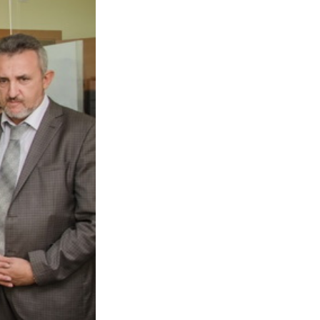
ік адміністрацыі Партызанскага раёна Дзяніс Аўсян
ыйна разрэзалі атласную стужку, пасля чаго азнаёмі