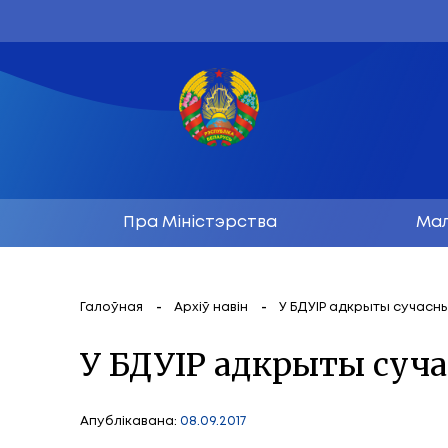
Пра Міністэрства
Галоўная
Архіў навін
У БДУІР ад