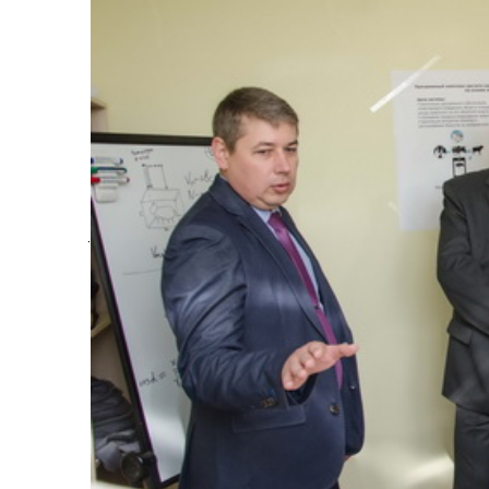
У цырымоніі адкрыцця новага корпуса ў
будаўнічага трэста № 7 Барыс Шэрман, р
рэалізаваны самыя сучасныя адукацыйны