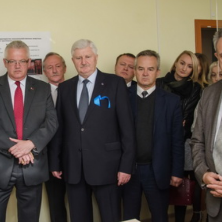
зялі ўдзел міністр адукацыі Ігар Карпенка, кіраўн
эктар БДУІР Міхаіл Батура. Ганаровыя госці традыц
я тэхналогіі.