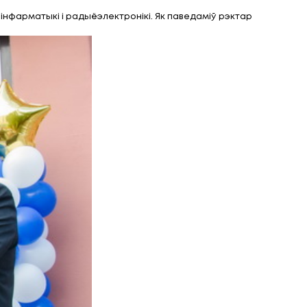
бараторны корпус
яржаўнага ўніверсітэта інфарматыкі і радыёэлектр