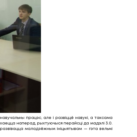
ыя лабараторыі, камп’ютарныя класы, зала для кан
. Тут жа будзе арганізавана сеткавае навучанн
оддзе.
і — аўтары цікавых ідэй змогуць атрымаць дапамогу
 і аргтэхнікай, для работы каманд. Ужо зараз у бізн
ысокіх тэхналогій ці вучоны з Нацыянальнай акадэміі