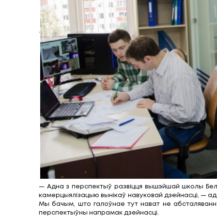
Восьмы корпус БДУІР у многім унікаль
відэаканферэнцсувязі і анлайн-занят
універсітэтаў. На плошчы 5 тысяч квад
Цэлы паверх у новым конкурсе аддадзены
іх ператварэнні ў бізнес і выхадзе на р
6 рэальных праектаў, кожны з якіх курыр