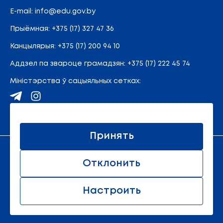
E-mail:
info@edu.gov.by
Прыёмная
:
+375 (17) 327 47 36
Канцылярыя:
+375 (17) 200 94 10
Аддзел па звароце грамадзян:
+375 (17) 222 45 74
Міністэрства ў сацыяльных сетках:
Карта сайта
Принять
Афіцыйны рэсурс Міністэрства адукацыі Рэспублікі
Отклонить
Беларусь.
© 2011 - 2026 Міністэрства адукацыі Рэспублікі
Беларусь. Усе правы абаронены.
Настроить
Ўсе правы абаронены