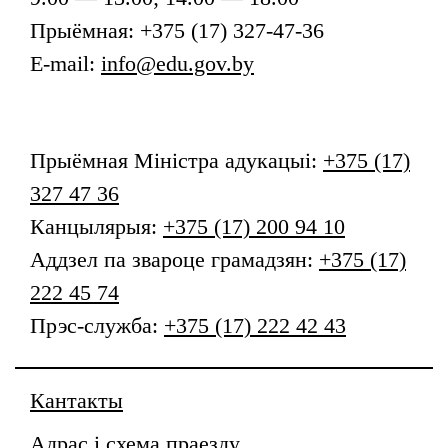
Прыёмная: +375 (17) 327-47-36
E-mail:
info@edu.gov.by
Прыёмная
Міністра адукацыі
:
+375 (17)
327 47 36
Канцылярыя:
+375 (17) 200 94 10
Аддзел па звароце грамадзян:
+375 (17)
222 45 74
Прэс-служба:
+375 (17) 222 42 43
Кантакты
Адрас і схема праезду