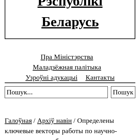
Рэспублікі
Беларусь
Пра Міністэрства
Маладзёжная палітыка
Узроўні адукацыі
Кантакты
Пошук
Галоўная
/
Архіў навін
/
Определены
ключевые векторы работы по научно-