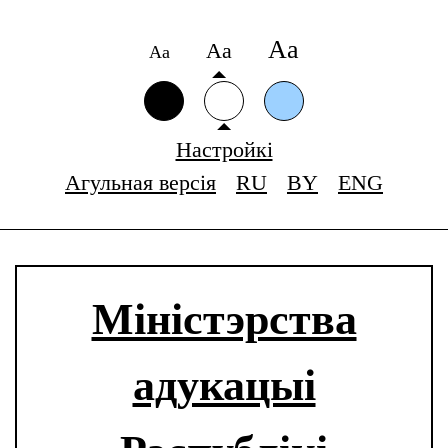
Аа
Аа
Аа
Настройкі
Агульная версія
RU
BY
ENG
Міністэрства
адукацыі