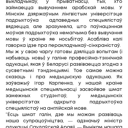
выкладчыкаў, у прыватнасці, тых, хто
займаецца вывучэннем арабскай мовы. У
Мінскім дзяржаўным лінгвістым універсітэце
падрыхтоўка адпаведных спецыялістаў
вядзецца, але зразумела, што паўнацэнная
моўная падрыхтоўка немагчыма без вывучэння
мовы ў краіне яе носьбітаў. Асабліва калі
гаворка ідзе пра перакладчыкаў-сінхраністаў.
Мы ж у сваю чаргу гатовы дзяліцца вопытам (і
набываць новы) у галіне прафесійна-тэхнічнай
адукацыі, якая ў Беларусі развіваецца згодна з
сусветнымі тэндэнцыямі. Тое самае можна
сказаць і пра медыцыскую адукацыю. Як
заўважыў Ігар Карпенка, у нашай краіне
медыцынскія спецыяльнасці засвойвае шмат
замежных студэнтаў, у медыцынскіх
універсітэтах адкрыта падрыхтоўка
спецыялістаў на англійскай мове.
“Ёсць шмат галін, дзе мы можам развіваць
наша супрацоўніцтва, ― адзначыў міністр
адукацыі Саудаўскай Аравіі. ― Вынікам нашага