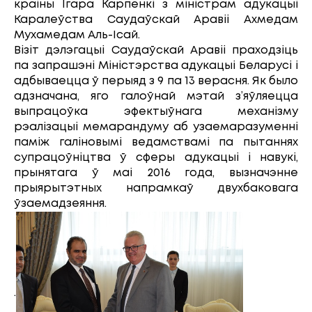
краіны Ігара Карпенкі з міністрам адукацыі
Каралеўства Саудаўскай Аравіі Ахмедам
Мухамедам Аль-Ісай.
Візіт дэлэгацыі Саудаўскай Аравіі праходзіць
па запрашэні Міністэрства адукацыі Беларусі і
адбываецца ў перыяд з 9 па 13 верасня. Як было
адзначана, яго галоўнай мэтай з’яўляецца
выпрацоўка эфектыўнага механізму
рэалізацыі мемарандуму аб узаемаразуменні
паміж галіновымі ведамствамі па пытаннях
супрацоўніцтва ў сферы адукацыі і навукі,
прынятага ў маі 2016 года, вызначэнне
прыярытэтных напрамкаў двухбаковага
ўзаемадзеяння.
.