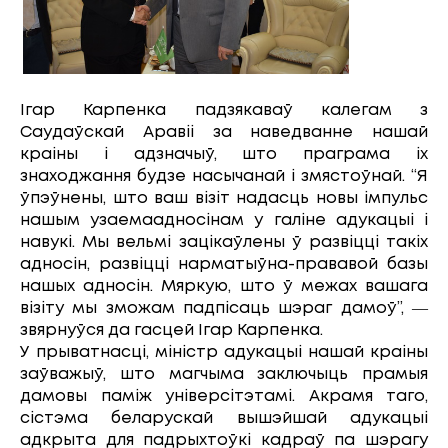
Ігар Карпенка падзякаваў калегам з
Саудаўскай Аравіі за наведванне нашай
краіны і адзначыў, што праграма іх
знаходжання будзе насычанай і змястоўнай. “Я
ўпэўнены, што ваш візіт надасць новы імпульс
нашым узаемаадносінам у галіне адукацыі і
навукі. Мы вельмі зацікаўлены ў развіцці такіх
адносін, развіцці нарматыўна-прававой базы
нашых адносін. Мяркую, што ў межах вашага
візіту мы зможам падпісаць шэраг дамоў”, ―
звярнуўся да гасцей Ігар Карпенка.
У прыватнасці, міністр адукацыі нашай краіны
заўважыў, што магчыма заключыць прамыя
дамовы паміж універсітэтамі. Акрамя таго,
сістэма беларускай вышэйшай адукацыі
адкрыта для падрыхтоўкі кадраў па шэрагу