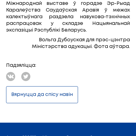
Міжнароднай выставе ў горадзе Эр-Рыад
Каралеўства Саудаўская Аравія ў межах
калектыўнага раздзела навукова-тэхнічных
распрацовак у складзе Нацыянальнай
экспазіцыі Рэспублікі Беларусь.
Вольга Дубоуская для прэс-цэнтра
Міністэрства адукацыі. Фота аўтара.
Падзяліцца:
Вярнуцца да спісу навін