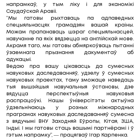
напрамкаў, у тым ліку і для эканомікі
Саудаўскай Аравіі.
“Мы гатовы рыхтаваць па адпаведных
спецыяльнасцях грамадзян вашай краіны.
Можам прапанаваць шэраг спецыяльнасцей,
навучанне па якіх вядзецца на англійскай мове.
Акрамя таго, мы гатовы абмяркоўваць пытанні
ўзаемнага прызнання дакументаў аб
адукацыі.
Ведаю пра вашу цікавасць да сумесных
навуковых даследаванняў, удзелу ў сумесных
навуковых праектах, таму зможаце наведаць
тыя вышэйшыя навучальныя ўстановы, дзе
вядуцца перспектыўныя навуковыя
распрацоўкі. Нашы ўніверсітэты актыўна
ўдзельнічаюць у розных міжнародных
праграмах навуковых даследаванняў сумесна
з вядучымі ВНУ Заходняй Еўропы, Кітая, ЗША,
Індыі. І мы гатовы стаць вашымі партнёрамі і ў
гэтым напрамку”, ― працягваў Ігар Карпенка.