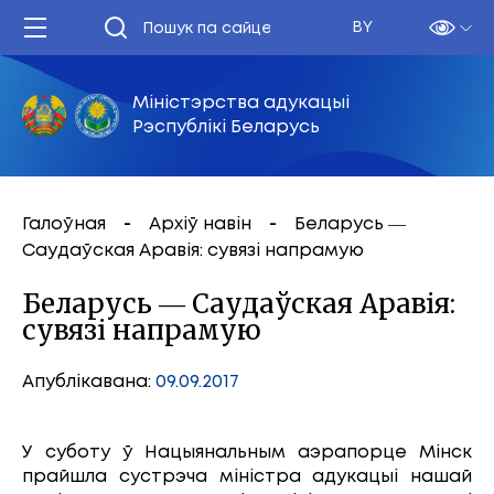
BY
Міністэрства адукацыі
Рэспублікі Беларусь
Галоўная
Архіў навін
Беларусь ―
Саудаўская Аравія: сувязі напрамую
Беларусь ― Саудаўская Аравія:
сувязі напрамую
Апублікавана:
09.09.2017
У суботу ў Нацыянальным аэрапорце Мінск
прайшла сустрэча міністра адукацыі нашай