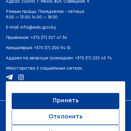
Адрас
220010, г. Мінск,
вул. Савецкая, 9
Рэжым працы: Панядзелак - пятніца:
9.00 — 13.00; 14.00 — 18.00
E-mail:
info@edu.gov.by
Прыёмная
:
+375 (17) 327 47 36
Канцылярыя:
+375 (17) 200 94 10
Аддзел па звароце грамадзян:
+375 (17) 222 45 74
Міністэрства ў сацыяльных сетках:
Карта сайта
Принять
Афіцыйны рэсурс Міністэрства адукацыі Рэспублікі
Отклонить
Беларусь.
© 2011 - 2026 Міністэрства адукацыі Рэспублікі
Беларусь. Усе правы абаронены.