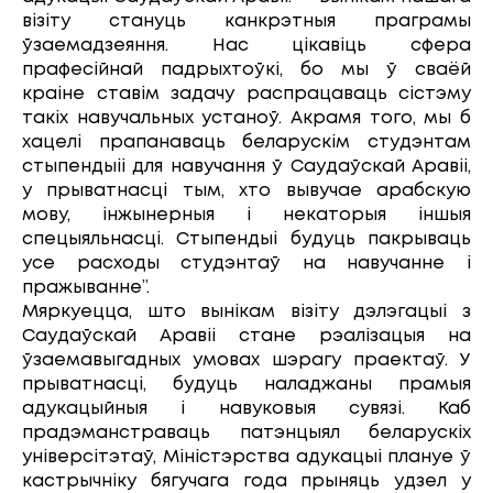
візіту стануць канкрэтныя праграмы
ўзаемадзеяння. Нас цікавіць сфера
прафесійнай падрыхтоўкі, бо мы ў сваёй
краіне ставім задачу распрацаваць сістэму
такіх навучальных устаноў. Акрамя того, мы б
хацелі прапанаваць беларускім студэнтам
стыпендыіі для навучання ў Саудаўскай Аравіі,
у прыватнасці тым, хто вывучае арабскую
мову, інжынерныя і некаторыя іншыя
спецыяльнасці. Стыпендыі будуць пакрываць
усе расходы студэнтаў на навучанне і
пражыванне”.
Мяркуецца, што вынікам візіту дэлэгацыі з
Саудаўскай Аравіі стане рэалізацыя на
ўзаемавыгадных умовах шэрагу праектаў. У
прыватнасці, будуць наладжаны прамыя
адукацыйныя і навуковыя сувязі. Каб
прадэманстраваць патэнцыял беларускіх
універсітэтаў, Міністэрства адукацыі плануе ў
кастрычніку бягучага года прыняць удзел у