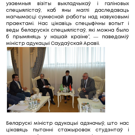
узаемныя візіты выкладчыкаў і галіновых
спецыялістаў, каб яны маглі даследаваць
магчымасці сумеснай работы над навуковымі
праектамі. Нас цікавіць спецыфічны вопыт і
веды беларускіх спецыялістаў, які можна было
б прымяняць у нашай краіне”, ― паведаміў
міністр адукацыі Саудаўскай Аравіі.
.
Беларускі міністр адукацыі адзначыў, што нас
цікавяць пытанні стажыровак студэнтаў і