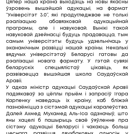
Цяпер наша краіна выходзіць на новы якасны
ўзровень вышэйшай адукацыі, на фармат
“Універсітэт 3.0”, які прадугледжвае не толькі
рэалізацыю абавязковай адукацыйнай
праграмы, але і навуковай. Вынікі такой
навуковай дзейнасці будуць прадавацца, тым
самым універсітэты будуць удзельнічаць у
эканамічным развіцці нашай краіны. Некалькі
вядучых універсітэтаў Беларусі гатовы да
рэалізацыі новага фармату. У гэтай сувязі
беларускіх спецыялістаў цікавіць, як
развіваецца вышэйшая школа Саудаўскай
Аравіі.
У адказ міністр адукацыі Саудаўскай Аравіі
падзякаваў за цёплы прыём і запрасіў Ігара
Карпенку наведаць іх краіну, каб бліжэй
пазнаёміцца з сістэмай адукацыі каралеўства.
Далей Ахмед Мухамед Аль-Іса адзначыў, што
яны хацелі б пашырыць сваё ўяўленне пра
сістэму адукацыі Беларусі і чакаюць больш
цеснага развіцця двухбаковых адносін у