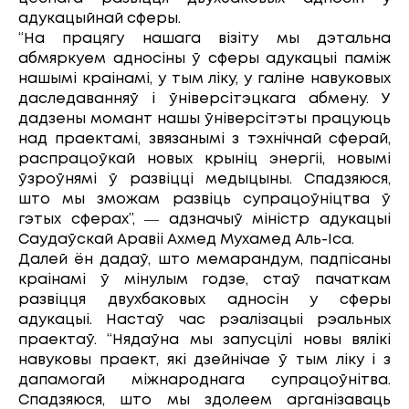
адукацыйнай сферы.
“На працягу нашага візіту мы дэтальна
абмяркуем адносіны ў сферы адукацыі паміж
нашымі краінамі, у тым ліку, у галіне навуковых
даследаванняў і ўніверсітэцкага абмену. У
дадзены момант нашы ўніверсітэты працуюць
над праектамі, звязанымі з тэхнічнай сферай,
распрацоўкай новых крыніц энергіі, новымі
ўзроўнямі ў развіцці медыцыны. Спадзяюся,
што мы зможам развіць супрацоўніцтва ў
гэтых сферах”, ― адзначыў міністр адукацыі
Саудаўскай Аравіі Ахмед Мухамед Аль-Іса.
Далей ён дадаў, што мемарандум, падпісаны
краінамі ў мінулым годзе, стаў пачаткам
развіцця двухбаковых адносін у сферы
адукацыі. Настаў час рэалізацыі рэальных
праектаў. “Нядаўна мы запусцілі новы вялікі
навуковы праект, які дзейнічае ў тым ліку і з
дапамогай міжнароднага супрацоўнітва.
Спадзяюся, што мы здолеем арганізаваць