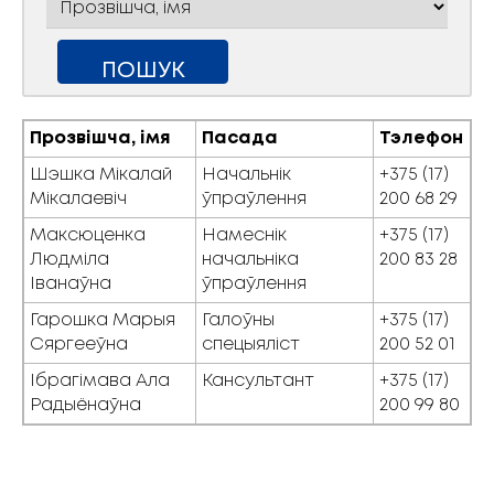
Прозвішча, імя
Пасада
Тэлефон
Шэшка Мікалай
Начальнік
+375 (17)
Мікалаевіч
ўпраўлення
200 68 29
Максюценка
Намеснік
+375 (17)
Людміла
начальніка
200 83 28
Іванаўна
ўпраўлення
Гарошка Марыя
Галоўны
+375 (17)
Сяргееўна
спецыяліст
200 52 01
Ібрагімава Ала
Кансультант
+375 (17)
Радыёнаўна
200 99 80