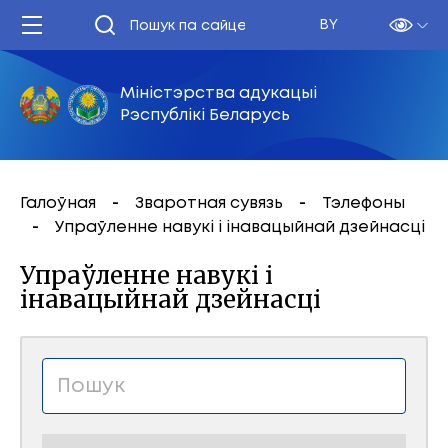
BY
Міністэрства адукацыі
Рэспублікі Беларусь
Галоўная
Зваротная сувязь
Тэлефоны
Упраўленне навукі і інавацыйнай дзейнасці
Упраўленне навукі і
інавацыйнай дзейнасці