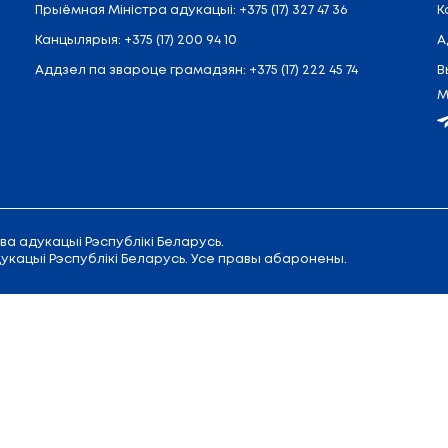
Кансультант
 Савецкая, 9
Прыёмная
Міністра адукацыі
:
+375 
Канцылярыя:
+375 (17) 200 94 10
Аддзел па звароце грамадзян:
+37