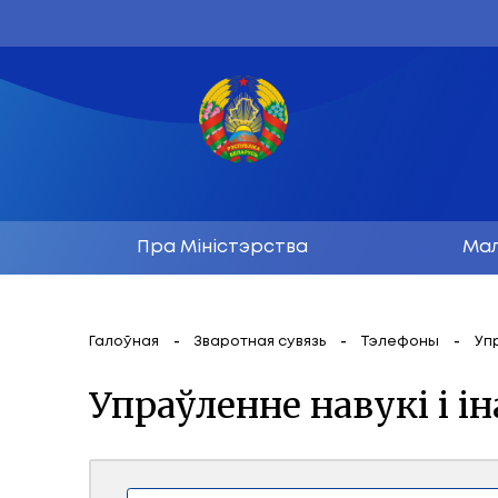
Пра Міністэрства
Галоўная
Зваротная сувязь
Тэл