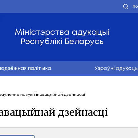
Міністэрства ад
Рэспублікі Бел
Маладзёжная палітыка
ефоны
Упраўленне навукі і інавацыйнай дзейнасц