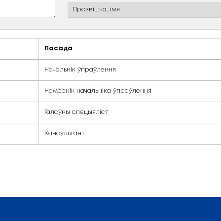
кі і інавацыйнай дзей
Пасада
Начальнік ўпраўлення
Намеснік начальніка ўпра
Галоўны спецыяліст