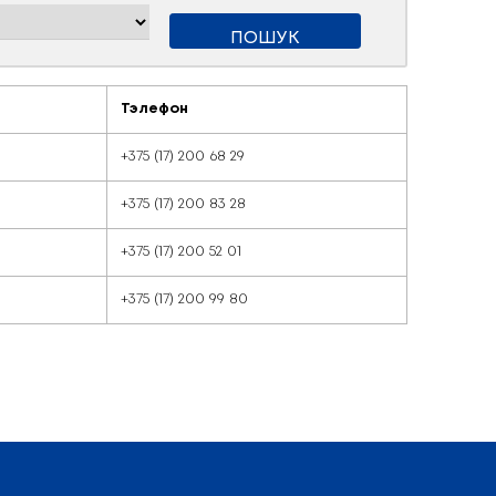
насці
Тэлефон
+375 (17) 2
ўлення
+375 (17) 2
+375 (17) 20