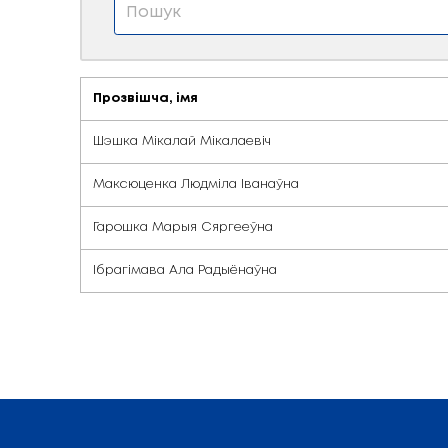
Упраўленне наву
Прозвішча, імя
Шэшка Мікалай Мікалаевіч
Максюценка Людміла Іванаўна
Гарошка Марыя Сяргееўна