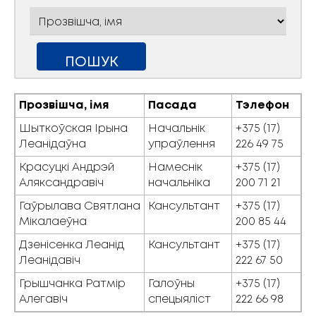
Прозвішча, імя
Пасада
Тэлефон
Шыткоўская Ірына
Начальнік
+375 (17)
Леанідаўна
упраўлення
226 49 75
Красуцкі Андрэй
Намеснік
+375 (17)
Аляксандравіч
начальніка
200 71 21
Гаўрылава Святлана
Кансультант
+375 (17)
Мікалаеўна
200 85 44
Дзенісенка Леанід
Кансультант
+375 (17)
Леанідавіч
222 67 50
Грышчанка Ратмір
Галоўны
+375 (17)
Алегавіч
спецыялiст
222 66 98