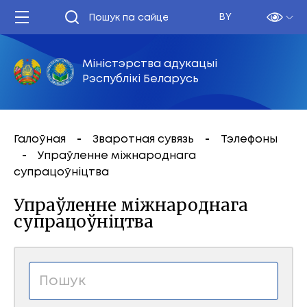
BY
Міністэрства адукацыі
Рэспублікі Беларусь
Галоўная
Зваротная сувязь
Тэлефоны
Упраўленне міжнароднага
супрацоўніцтва
Упраўленне міжнароднага
супрацоўніцтва