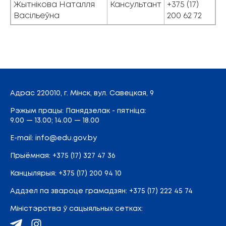
Жытнікова Наталля
Кансультант
+375 (17)
Васільеўна
200 62 72
Адрас
220010, г. Мінск,
вул. Савецкая, 9
Рэжым працы: Панядзелак - пятніца:
9.00 — 13.00; 14.00 — 18.00
E-mail:
info@edu.gov.by
Прыёмная
:
+375 (17) 327 47 36
Канцылярыя:
+375 (17) 200 94 10
Аддзел па звароце грамадзян:
+375 (17) 222 45 74
Міністэрства ў сацыяльных сетках: