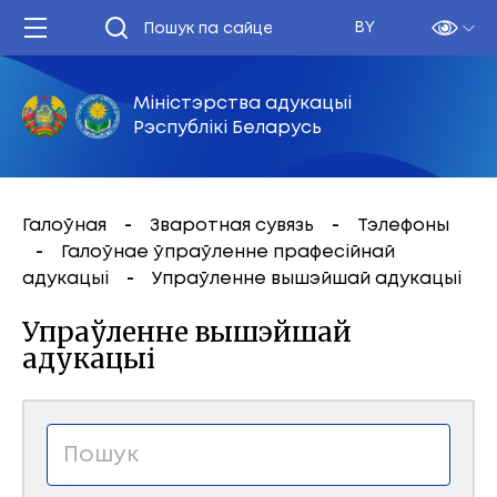
BY
Міністэрства адукацыі
Рэспублікі Беларусь
Галоўная
Зваротная сувязь
Тэлефоны
Галоўнае ўпраўленне прафесійнай
адукацыі
Упраўленне вышэйшай адукацыі
Упраўленне вышэйшай
адукацыі