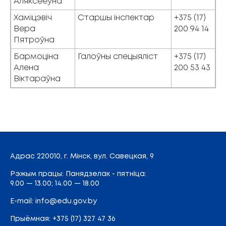
Аляксееўна
Хаміцэвіч
Старшы інспектар
+375 (17)
Вера
200 94 14
Пятроўна
Бармоціна
Галоўны спецыяліст
+375 (17)
Алена
200 53 43
Віктараўна
Адрас
220010, г. Мінск,
вул. Савецкая, 9
Рэжым працы: Панядзелак - пятніца:
9.00 — 13.00; 14.00 — 18.00
E-mail:
info@edu.gov.by
Прыёмная
:
+375 (17) 327 47 36