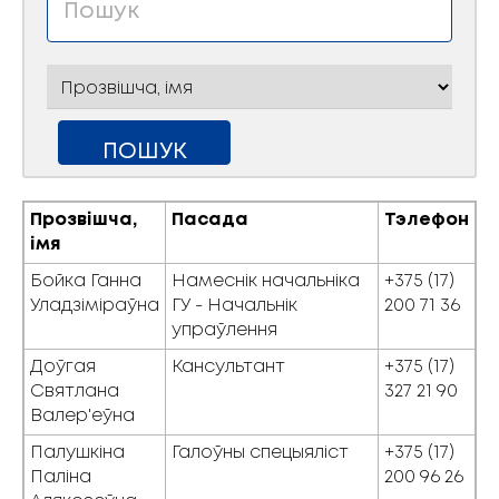
Прозвішча,
Пасада
Тэлефон
імя
Бойка Ганна
Намеснік начальніка
+375 (17)
Уладзіміраўна
ГУ - Начальнік
200 71 36
упраўлення
Доўгая
Кансультант
+375 (17)
Святлана
327 21 90
Валер'еўна
Палушкіна
Галоўны спецыяліст
+375 (17)
Паліна
200 96 26