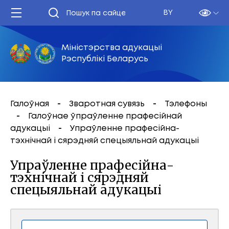
BY
Міністэрства адукацыі
Рэспублікі Беларусь
Галоўная
Зваротная сувязь
Тэлефоны
Галоўнае ўпраўленне прафесійнай
адукацыі
Упраўленне прафесійна-
тэхнічнай і сярэдняй спецыяльнай адукацыі
Упраўленне прафесійна-
тэхнічнай і сярэдняй
спецыяльнай адукацыі