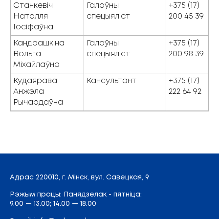
Cтанкевіч
Галоўны
+375 (17)
Наталля
спецыяліст
200 45 39
Іосіфаўна
Кандрашкіна
Галоўны
+375 (17)
Вольга
спецыяліст
200 98 39
Міхайлаўна
Кудаярава
Кансультант
+375 (17)
Анжэла
222 64 92
Рычардаўна
Адрас
220010, г. Мінск,
вул. Савецкая, 9
Рэжым працы: Панядзелак - пятніца:
9.00 — 13.00; 14.00 — 18.00