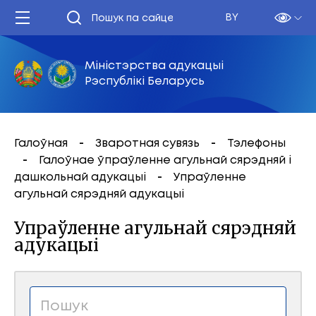
BY
Міністэрства адукацыі
Рэспублікі Беларусь
Галоўная
Зваротная сувязь
Тэлефоны
Галоўнае ўпраўленне агульнай сярэдняй і
дашкольнай адукацыі
Упраўленне
агульнай сярэдняй адукацыі
Упраўленне агульнай сярэдняй
адукацыі