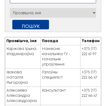
Прозвішча, імя
Пасада
Тэлефон
Каржова Ірына
Намеснік
+375 (17)
Уладзіміраўна
начальніка ГУ -
222 61 97
Начальнік
упраўлення
Іванова
Галоўны
+375 (17)
Наталля
спецыяліст
222 66 47
Рыгораўна
Аляксеева
Кансультант
+375 (17)
Аляксандра
222 66 47
Аляксандраўна