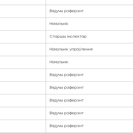
Галоўны бухга
Начальнік
Начальнік упра
Начальнік
Старшы інспек
Вядучы рэферэ
Начальнік
Старшы інспек
Начальнік упра