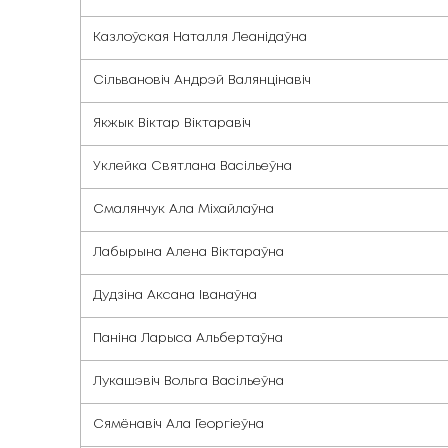
Лобан Вольга Леанідаўна
Азараў Сяргей Міхайлавіч
Макоўчык Аляксандр Васільевіч
Савасцей Алег Міхайлавіч
Грыгелевіч Вікторыя Генадзеўна
Казлоўская Наталля Леанідаўна
Сільвановіч Андрэй Валянцінавіч
Якжык Віктар Віктаравіч
Уклейка Святлана Васільеўна