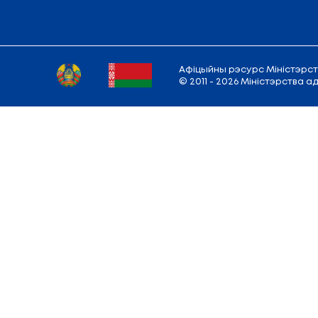
←
ctrl
папярэдняя
наступная
ctrl
→
Cтаронкi:
1
2
Адрас
Міністэрства:
220010, г. Мінск,
вул.
Рэжым працы: Панядзелак - пятніца:
9.00 — 13.00; 14.00 — 18.00
E-mail:
info@edu.gov.by
Карта сайта