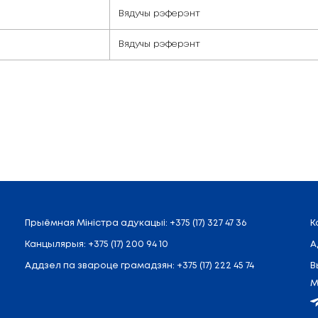
Начальнік
Вядучы рэферэ
Вядучы рэферэ
Вядучы рэферэ
Вядучы рэферэ
Вядучы рэферэ
Вядучы рэферэ
Вядучы рэферэ