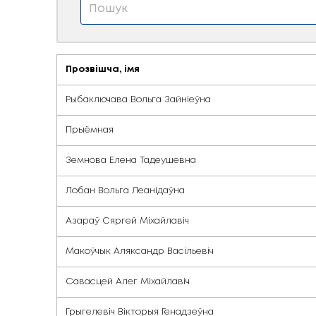
Дэпартамент кан
Прозвішча, імя
Рыбаключава Вольга Зайніеўна
Прыёмная
Земнова Елена Тадеушевна