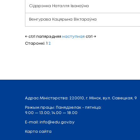
Смалянчук Ала Міхайлаўна
Лабырына Алена Віктараўна
Дудзіна Аксана Іванаўна
Паніна Ларыса Альбертаўна
Лукашэвіч Вольга Васільеўна
Сямёнавіч Ала Георгіеўна
Сідарэнка Наталля Іванаўна
Венгурава Кацярына Віктараўна