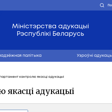
Міністэрства ад
Рэспублікі Бел
Маладзёжная палітыка
ефоны
Дэпартамент кантролю якасці адукацыі