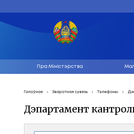
Пра Міністэрства
Галоўная
Зваротная сувязь
Тэл