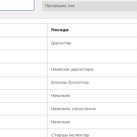
тролю якасці адукац
Пасада
Дырэктар
Намеснік дырэ