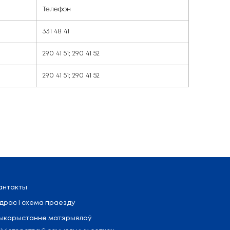
ой деятельности и пр
ь
Телефон
 отдела
331 48 41
нт
290 41 51; 290 41
нспектор
290 41 51; 290 41