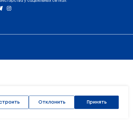
(17) 327 47 36
Кантакты
Адрас і схема праезду
5 (17) 222 45 74
Выкарыстанне матэрыяла
Міністэрства ў сацыяльных 
ы абаронены.