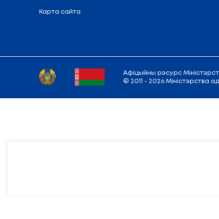
Адрас
Міністэрства:
220010, г. Мінск,
вул.
Рэжым працы: Панядзелак - пятніца:
9.00 — 13.00; 14.00 — 18.00
E-mail:
info@edu.gov.by
Карта сайта
Афіцыйны рэсур
© 2011 - 2026 М