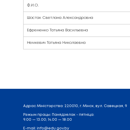
Отдел лицензиро
апостиля
Ф.И.О.
Шостак Светлана Александровна
Ефременко Татьяна Васильевна
Немкевич Татьяна Николаевна