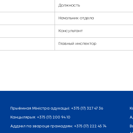
вания образовательн
Должност
Начальник
Консульта
Главный и