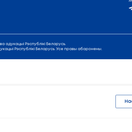
 Савецкая, 9
Прыёмная
Міністра адукацыі
:
+375 
Канцылярыя:
+375 (17) 200 94 10
Аддзел па звароце грамадзян:
+37
с Міністэрства адукацыі Рэспублікі Беларусь.
іністэрства адукацыі Рэспублікі Беларусь. Усе прав