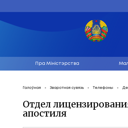
Пра Міністэрства
Галоўная
Зваротная сувязь
Тел