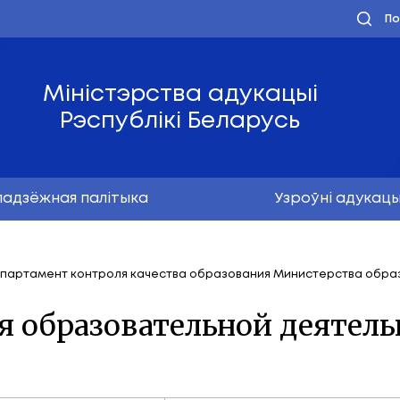
Міністэрства ад
Рэспублікі Бел
Маладзёжная палітыка
ефоны
Департамент контроля качества образо