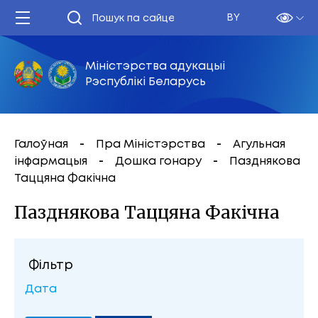
BY
Міністэрства адукацыі
Рэспублікі Беларусь
Галоўная
Пра Міністэрства
Агульная
інфармацыя
Дошка гонару
Пазднякова
Таццяна Факічна
Пазднякова Таццяна Факічна
Фільтр
Дата