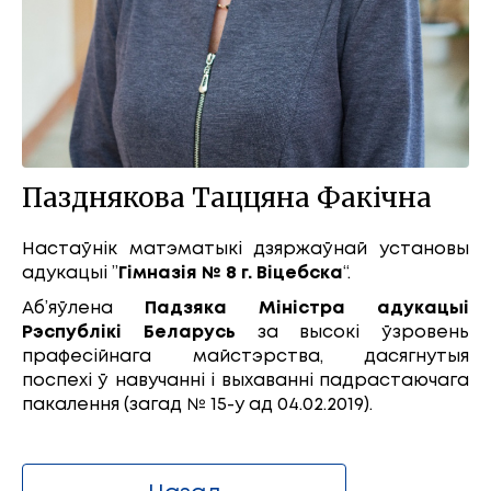
Пазднякова Таццяна Факічна
Настаўнік матэматыкі дзяржаўнай установы
адукацыі ”
Гімназія № 8 г. Віцебска
“.
Аб’яўлена
Падзяка Міністра адукацыі
Рэспублікі Беларусь
за высокі ўзровень
прафесійнага майстэрства, дасягнутыя
поспехі ў навучанні і выхаванні падрастаючага
пакалення (загад № 15-у ад 04.02.2019).