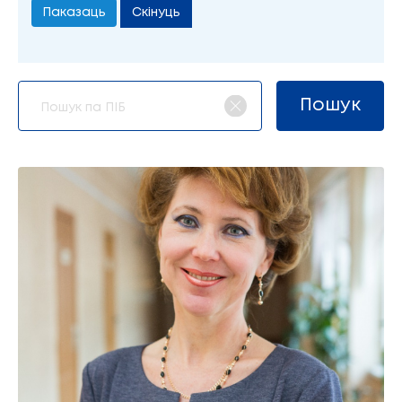
Скінуць