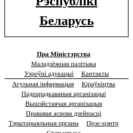
Рэспублікі
Беларусь
Пра Міністэрства
Маладзёжная палітыка
Узроўні адукацыі
Кантакты
Агульная інфармацыя
Кіраўніцтва
Падпарадкаваныя арганізацыі
Вышэйстаячая арганізацыя
Прававая аснова дзейнасці
Тэрытарыяльныя органы
Прэс-цэнтр
Статыстыка