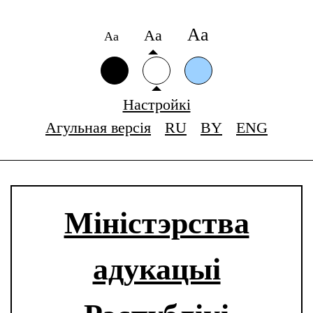
Аа
Аа
Аа
Настройкі
Агульная версія
RU
BY
ENG
Міністэрства
адукацыі