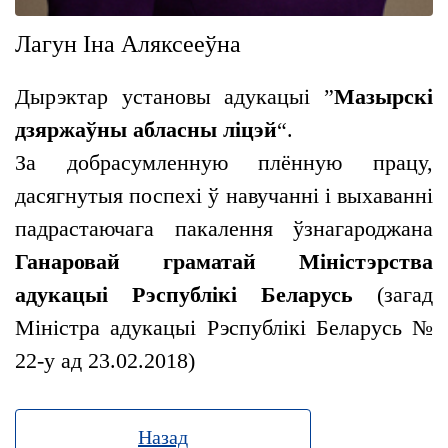
Лагун Іна Аляксееўна
Дырэктар установы адукацыі ”
Мазырскі
дзяржаўны абласны ліцэй
“.
За добрасумленную плённую працу,
дасягнутыя поспехі ў навучанні і выхаванні
падрастаючага пакалення ўзнагароджана
Ганаровай граматай Міністэрства
адукацыі Рэспублікі Беларусь
(загад
Міністра адукацыі Рэспублікі Беларусь №
22-у ад 23.02.2018)
Назад