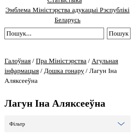
Эмблема Міністэрства адукацыі Рэспублікі
Беларусь
Пошук
Галоўная
/
Пра Міністэрства
/
Агульная
інфармацыя
/
Дошка гонару
/
Лагун Іна
Аляксееўна
Лагун Іна Аляксееўна
Фільтр