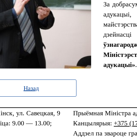
За добрасу
адукацыі,
майстэрств
дзейнасці
ўзнагар
Міністэ
адукацыі»
.
Назад
інск, ул. Савецкая, 9
Прыёмная
Міністра а
ца: 9.00 — 13.00;
Канцылярыя:
+375 (1
Аддзел па звароце гр