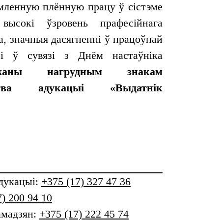
мленную плённую працу ў сістэме
 высокі ўзровень прафесійнага
а, значныя дасягненні ў працоўнай
 і ў сувязі з Днём настаўніка
оджаны нагрудным знакам
рства адукацыі «Выдатнік
дукацыі
:
+375 (17) 327 47 36
7) 200 94 10
амадзян:
+375 (17) 222 45 74