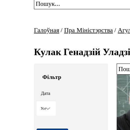
Галоўная
/
Пра Міністэрства
/
Агу
Кулак Генадзій Уладз
Фільтр
Дата