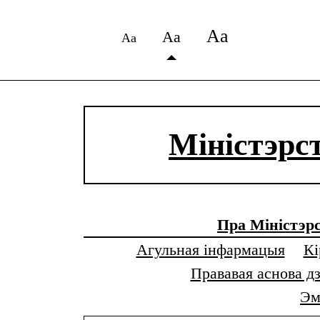
Аа
Аа
Аа
Міністэрс
Пра Міністэр
Агульная інфармацыя
Кі
Прававая аснова д
Эм