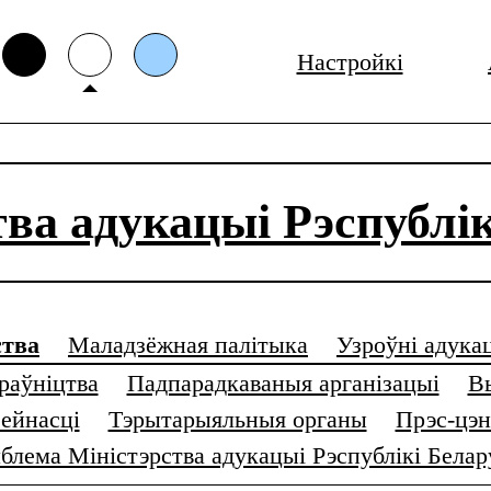
Настройкі
тва адукацыі Рэспублік
ства
Маладзёжная палітыка
Узроўні адука
раўніцтва
Падпарадкаваныя арганізацыі
В
зейнасці
Тэрытарыяльныя органы
Прэс-цэн
блема Міністэрства адукацыі Рэспублікі Белар