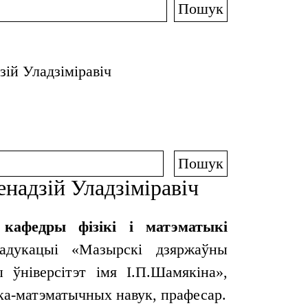
Пошук
зій Уладзіміравіч
енадзій Уладзіміравіч
 кафедры фізікі і матэматыкі
адукацыі «Мазырскі дзяржаўны
ы ўніверсітэт імя І.П.Шамякіна»,
іка-матэматычных навук, прафесар.