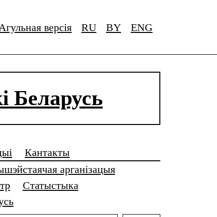
Агульная версія
RU
BY
ENG
і Беларусь
цыі
Кантакты
ышэйстаячая арганізацыя
тр
Статыстыка
усь