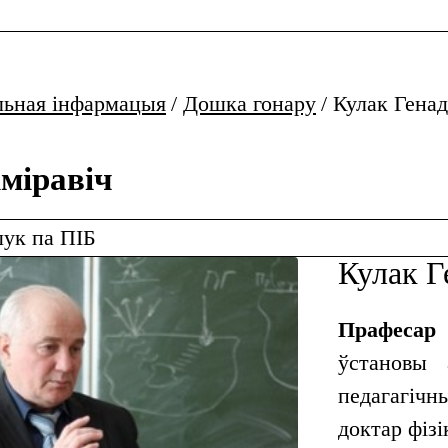
льная інфармацыя
/
Дошка гонару
/
Кулак Генад
іміравіч
Кулак Г
Прафесар
ўстановы 
педагагічн
доктар фіз