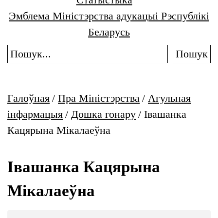
Эмблема Міністэрства адукацыі Рэспублікі
Беларусь
Пошук
Галоўная
/
Пра Міністэрства
/
Агульная
інфармацыя
/
Дошка гонару
/
Івашанка
Кацярына Мікалаеўна
Івашанка Кацярына
Мікалаеўна