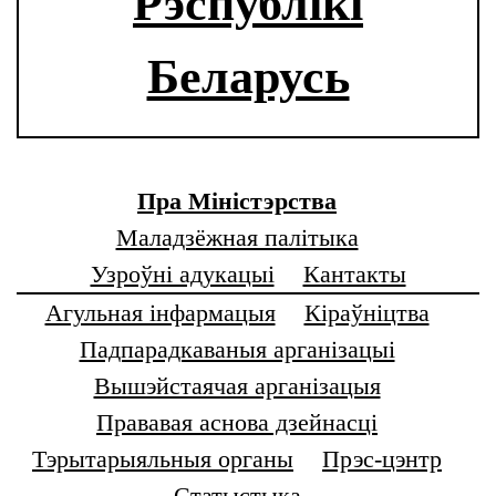
Рэспублікі
Беларусь
Пра Міністэрства
Маладзёжная палітыка
Узроўні адукацыі
Кантакты
Агульная інфармацыя
Кіраўніцтва
Падпарадкаваныя арганізацыі
Вышэйстаячая арганізацыя
Прававая аснова дзейнасці
Тэрытарыяльныя органы
Прэс-цэнтр
Статыстыка