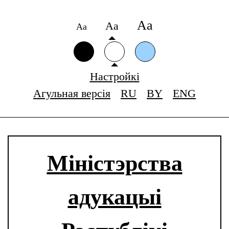
Аа
Аа
Аа
Настройкі
Агульная версія
RU
BY
ENG
Міністэрства
адукацыі