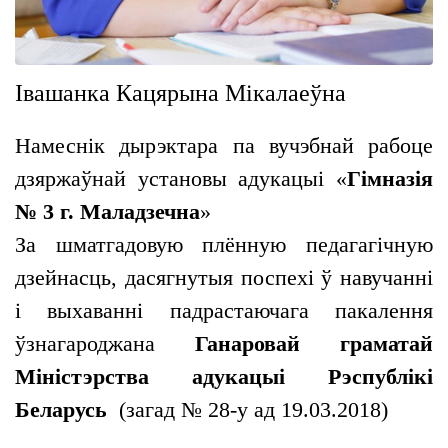
Івашанка Кацярына Мікалаеўна
Намеснік дырэктара па вучэбнай рабоце
дзяржаўнай установы адукацыі «
Гімназія
№ 3 г. Маладзечна
»
За шматгадовую плённую педагагічную
дзейнасць, дасягнутыя поспехі ў навучанні
і выхаванні падрастаючага пакалення
ўзнагароджана
Ганаровай граматай
Міністэрства адукацыі Рэспублікі
Беларусь
(загад № 28-у ад 19.03.2018)