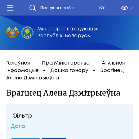
BY
Міністэрства адукацыі
Рэспублікі Беларусь
Галоўная
Пра Міністэрства
Агульная
інфармацыя
Дошка гонару
Брагінец
Алена Дзмітрыеўна
Брагінец Алена Дзмітрыеўна
Фільтр
Дата