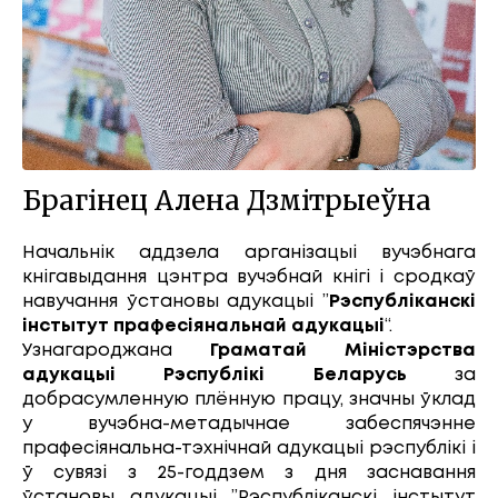
Брагінец Алена Дзмітрыеўна
Начальнік аддзела арганізацыі вучэбнага
кнігавыдання цэнтра вучэбнай кнігі і сродкаў
навучання ўстановы адукацыі ”
Рэспубліканскі
інстытут прафесіянальнай адукацыі
“.
Узнагароджана
Граматай Міністэрства
адукацыі Рэспублікі Беларусь
за
добрасумленную плённую працу, значны ўклад
у вучэбна-метадычнае забеспячэнне
прафесіянальна-тэхнічнай адукацыі рэспублікі і
ў сувязі з 25-годдзем з дня заснавання
ўстановы адукацыі ”Рэспубліканскі інстытут