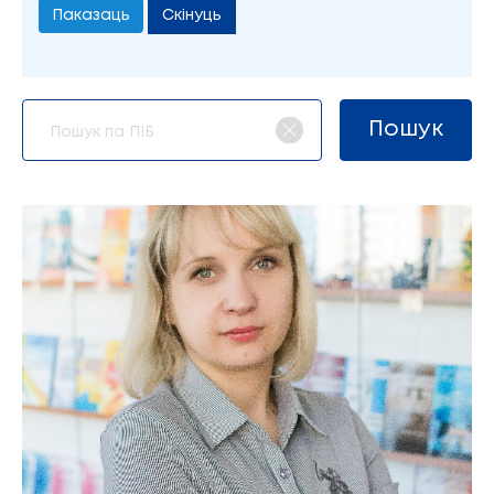
Скінуць