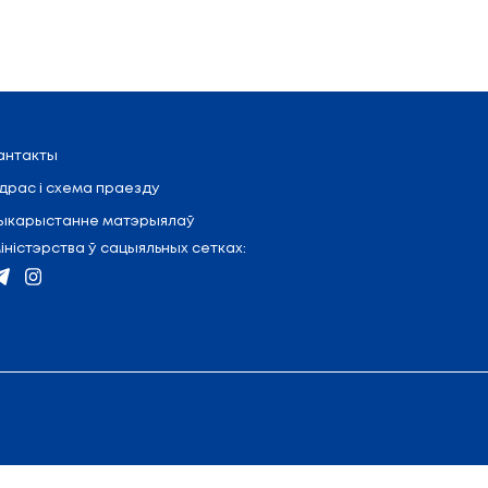
(17) 327 47 36
Кантакты
Адрас і схема праезду