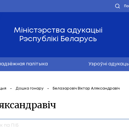
Міністэрства ад
Рэспублікі Бел
Маладзёжная палітыка
ьная інфармацыя
Дошка гонару
Белазаровіч 