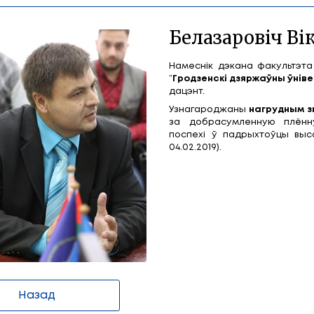
тар Аляксандравіч
Б
Нам
”
Гро
дац
Узн
за 
пос
04.0