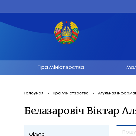
Пра Міністэрства
Галоўная
Пра Міністэрства
Агул