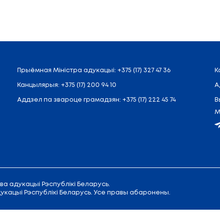
Назад
 Савецкая, 9
Прыёмная
Міністра адукацыі
:
+375 
Канцылярыя:
+375 (17) 200 94 10