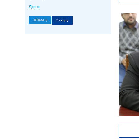
Белазаровіч Вік
Фільтр
Дата
Скінуць