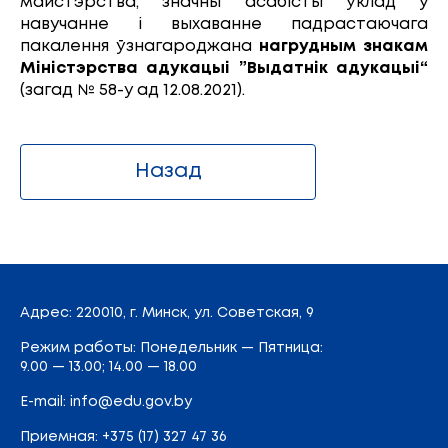
майстэрства, значны асабісты ўклад у
навучанне і выхаванне падрастаючага
пакалення ўзнагароджана
нагрудным знакам
Міністэрства адукацыі ”Выдатнік адукацыі“
(загад № 58-у ад 12.08.2021).
Назад
Адрес
: 220010, г. Минск,
ул. Советская, 9
Режим работы: Понедельник — Пятница:
9.00 — 13.00; 14.00 — 18.00
E-mail:
info@edu.gov.by
Приемная
:
+375 (17) 327 47 36