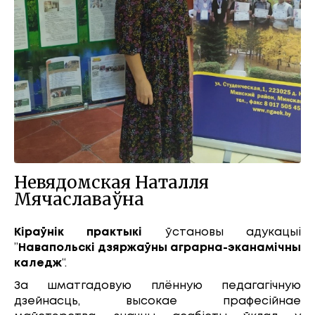
Невядомская Наталля
Мячаславаўна
Кіраўнік практыкі
ўстановы адукацыі
”
Навапольскі дзяржаўны аграрна-эканамічны
каледж
“.
За шматгадовую плённую педагагічную
дзейнасць, высокае прафесійнае