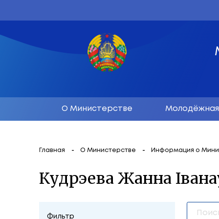
О Министерстве
М
Главная
О Министерстве
Инфор