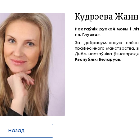
Іванаўна
К
Нас
г.п.
За 
пра
Днё
Рэс