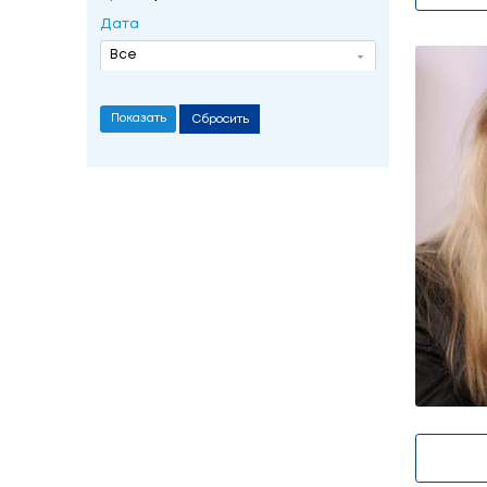
Кудрэева Жанна 
Фильтр
Дата
Все
Сбросить