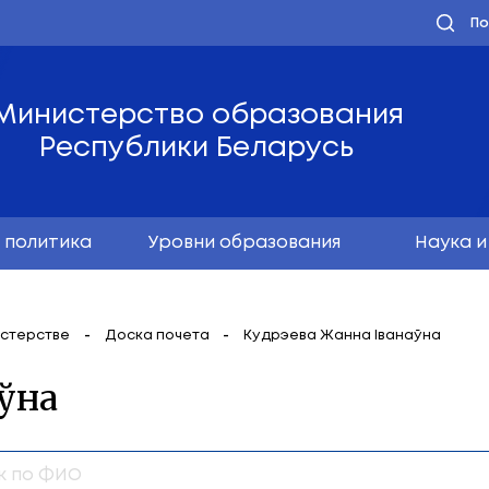
Министерство обра
Республики Бела
олодёжная политика
Уровни образо
мация о Министерстве
Доска почета
Кудрэе