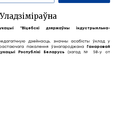
ісялёва Ірына Уладзіміраўн
рэктар установы адукацыі ”Віцебскі дзя
налагічны каледж“
.
шматгадовую плённую педагагічную дзейнасць, 
учанне і выхаванне падрастаючага пакалення
матай Міністэрства адукацыі Рэспублікі Бел
8.2021).