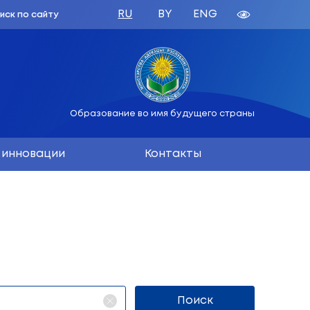
зования
русь
Образован
вания
Наука и инновации
ва Ірына Уладзіміраўна