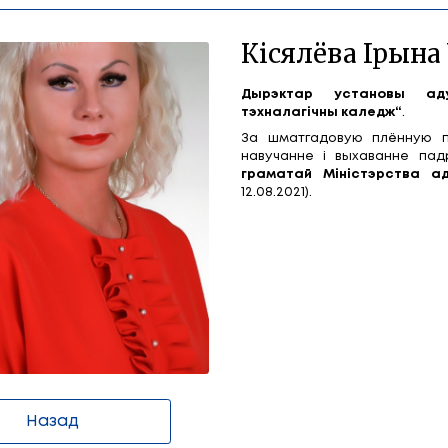
ладзіміраўна
К
Ды
тэх
За 
нав
гра
12.0