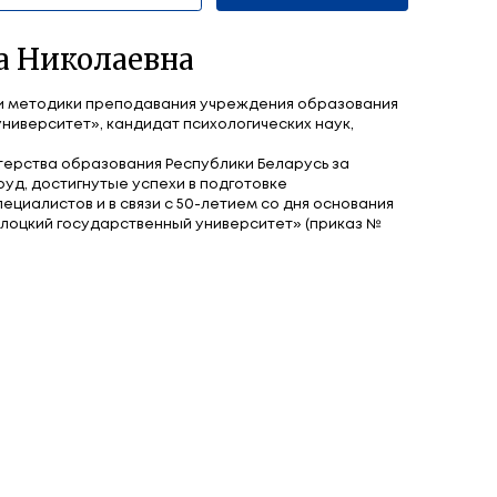
ндреева Ирина Николаевна
ент кафедры технологии и методики преподавания
лоцкий государственный университет», кандидат пс
ент.
раждена Грамотой Министерства образования Респ
голетний плодотворный труд, достигнутые успехи в
ококвалифицированных специалистов и в связи с 50
еждения образования «Полоцкий государственный 
 от 14.04.2018).