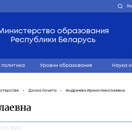
Министерство обра
Республики Бела
олодёжная политика
Уровни образо
мация о Министерстве
Доска почета
Андрее