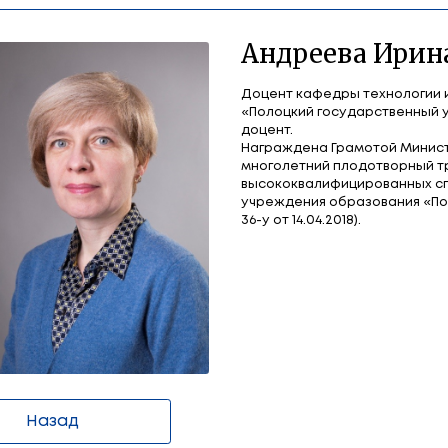
 Николаевна
А
Доц
«По
доц
Наг
мно
выс
учр
36-у