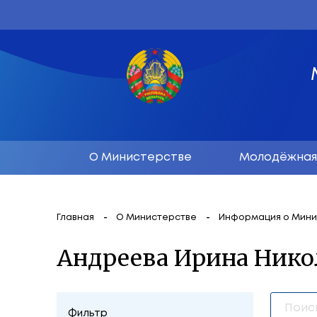
О Министерстве
М
Главная
О Министерстве
Инфор