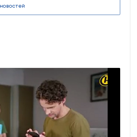
03 августа
1 августа во всех вузах (за исключени
сельскохозяйственных) завершился п
документов от абитуриентов, поступ
платные места
При плане приёма на платное обучение 16 тыс.
подали 24,5 тыс. абитуриентов. Конкурс на мест
человека на место.
Архив новостей